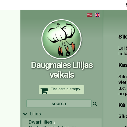
Sī
Lai 
liel
Daugmales Lilijas
Kas
veikals
Sīkd
vie
u.c.
The cart is emtpy...
no 
Kā 
Lilies
Sīk
Dwarf lilies
2