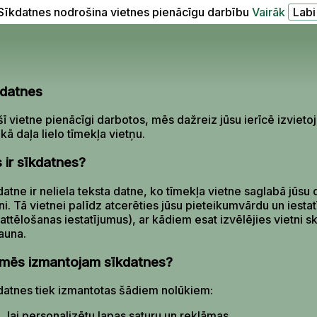
Sīkdatnes nodrošina vietnes pienācīgu darbību
Vairāk
kdatnes
šī vietne pienācīgi darbotos, mēs dažreiz jūsu ierīcē izviet
ākā daļa lielo tīmekļa vietņu.
 ir sīkdatnes?
atne ir neliela teksta datne, ko tīmekļa vietne saglabā jūsu d
tni. Tā vietnei palīdz atcerēties jūsu pieteikumvārdu un ies
 attēlošanas iestatījumus), ar kādiem esat izvēlējies vietni sk
jauna.
mēs izmantojam sīkdatnes?
datnes tiek izmantotas šādiem nolūkiem:
lai personalizētu lapas saturu un reklāmas