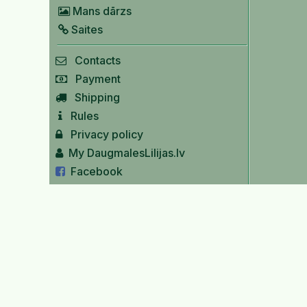
Mans dārzs
Saites
Contacts
Payment
Shipping
Rules
Privacy policy
My DaugmalesLilijas.lv
Facebook