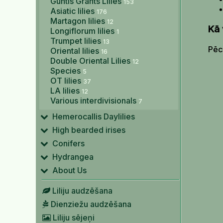
Guntis Grants Lilies
153
Asiatic lilies
176
Martagon lilies
12
Kā 
Longiflorum lilies
1
Trumpet lilies
13
Pēc 
Oriental lilies
16
Double Oriental Lilies
12
Species
5
OT lilies
37
LA lilies
12
Various interdivisionals
7
Hemerocallis Daylilies
High bearded irises
Conifers
Hydrangea
About Us
Liliju audzēšana
Dienziežu audzēšana
Liliju sējeņi