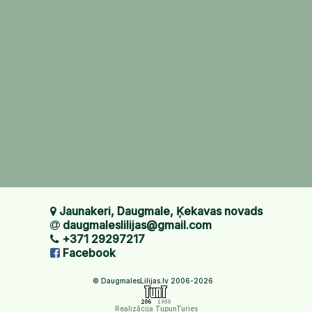
Jaunakeri, Daugmale, Ķekavas novads
daugmaleslilijas@gmail.com
+371 29297217
Facebook
© DaugmalesLilijas.lv 2006-2026
Realizācija TupunTuries