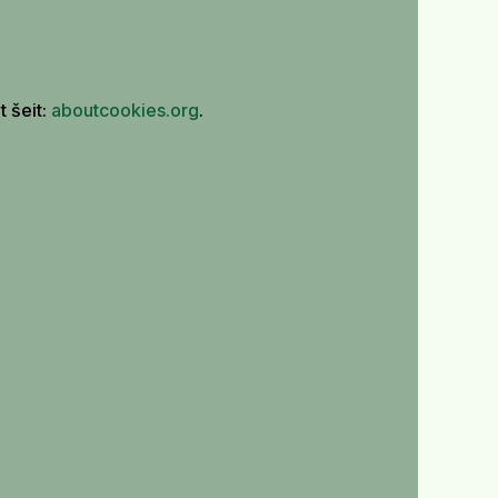
t šeit:
aboutcookies.org
.