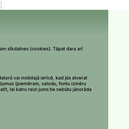
ojam sīkdatnes (cookies). Tāpat dara arī
atorā vai mobilajā ierīcē, kad jūs atverat
tatījumus (piemēram, valodu, fontu izmēru
atīt, lai katru reizi jums tie nebūtu jānorāda