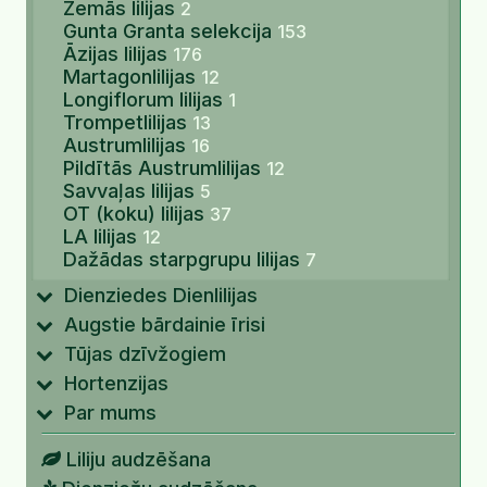
Zemās lilijas
2
Gunta Granta selekcija
153
Āzijas lilijas
176
Martagonlilijas
12
Longiflorum lilijas
1
Trompetlilijas
13
Austrumlilijas
16
Pildītās Austrumlilijas
12
Savvaļas lilijas
5
OT (koku) lilijas
37
LA lilijas
12
Dažādas starpgrupu lilijas
7
Dienziedes Dienlilijas
Augstie bārdainie īrisi
Tūjas dzīvžogiem
Hortenzijas
Par mums
Liliju audzēšana