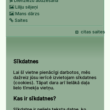
Dienziežu audzēšana
Liliju sējeņi
Mans dārzs
Saites
citas saites
Sīkdatnes
Lai šī vietne pienācīgi darbotos, mēs
dažreiz jūsu ierīcē izvietojam sīkdatnes
(cookies). Tāpat dara arī lielākā daļa
lielo tīmekļa vietņu.
Kas ir sīkdatnes?
Sīkdatne ir neliela teksta datne, ko