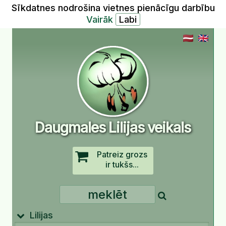
Sīkdatnes nodrošina vietnes pienācīgu darbību
Vairāk
Daugmales Lilijas veikals
Patreiz grozs
ir tukšs...
Lilijas