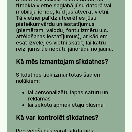
tīmekļa vietne saglabā jūsu datorā vai
mobilajā ierīcē, kad jūs atverat vietni.
Tā vietnei palīdz atcerēties jūsu
pieteikumvārdu un iestatījumus
(piemēram, valodu, fontu izmēru u.c.
attēlošanas iestatījumus), ar kādiem
esat izvēlējies vietni skatīt, lai katru
reizi jums tie nebūtu jānorāda no jauna.
Kā mēs izmantojam sīkdatnes?
Sīkdatnes tiek izmantotas šādiem
nolūkiem:
lai personalizētu lapas saturu un
reklāmas
lai sekotu apmeklētāju plūsmai
Kā var kontrolēt sīkdatnes?
Pēc vēlēšanās varat sīkdatnes