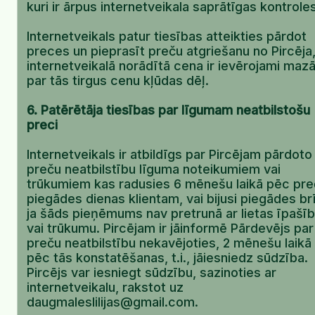
kuri ir ārpus internetveikala saprātīgas kontroles
Internetveikals patur tiesības atteikties pārdot
preces un pieprasīt preču atgriešanu no Pircēja,
internetveikalā norādītā cena ir ievērojami maz
par tās tirgus cenu kļūdas dēļ.
6. Patērētāja tiesības par līgumam neatbilstošu
preci
Internetveikals ir atbildīgs par Pircējam pārdoto
preču neatbilstību līguma noteikumiem vai
trūkumiem kas radusies 6 mēnešu laikā pēc pre
piegādes dienas klientam, vai bijusi piegādes brī
ja šāds pieņēmums nav pretrunā ar lietas īpašī
vai trūkumu. Pircējam ir jāinformē Pārdevējs par
preču neatbilstību nekavējoties, 2 mēnešu laikā
pēc tās konstatēšanas, t.i., jāiesniedz sūdzība.
Pircējs var iesniegt sūdzību, sazinoties ar
internetveikalu, rakstot uz
daugmaleslilijas@gmail.com.