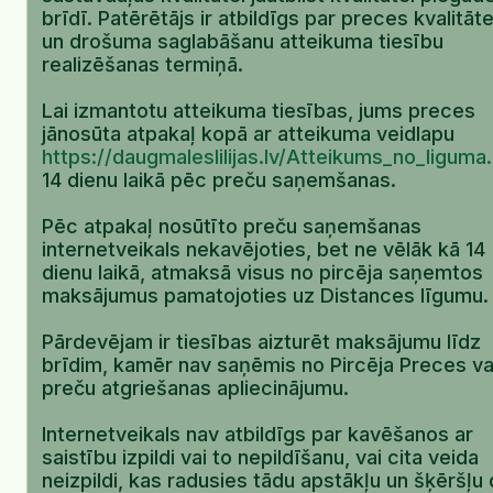
brīdī. Patērētājs ir atbildīgs par preces kvalitāt
un drošuma saglabāšanu atteikuma tiesību
realizēšanas termiņā.
Lai izmantotu atteikuma tiesības, jums preces
jānosūta atpakaļ kopā ar atteikuma veidlapu
https://daugmaleslilijas.lv/Atteikums_no_liguma
14 dienu laikā pēc preču saņemšanas.
Pēc atpakaļ nosūtīto preču saņemšanas
internetveikals nekavējoties, bet ne vēlāk kā 14
dienu laikā, atmaksā visus no pircēja saņemtos
maksājumus pamatojoties uz Distances līgumu.
Pārdevējam ir tiesības aizturēt maksājumu līdz
brīdim, kamēr nav saņēmis no Pircēja Preces va
preču atgriešanas apliecinājumu.
Internetveikals nav atbildīgs par kavēšanos ar
saistību izpildi vai to nepildīšanu, vai cita veida
neizpildi, kas radusies tādu apstākļu un šķēršļu 