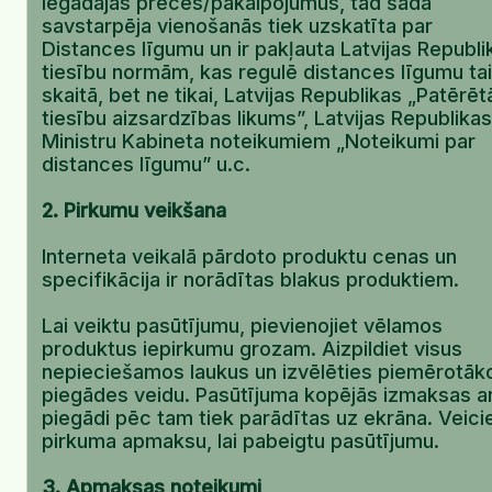
iegādājas preces/pakalpojumus, tad šāda
savstarpēja vienošanās tiek uzskatīta par
Distances līgumu un ir pakļauta Latvijas Republi
tiesību normām, kas regulē distances līgumu tai
skaitā, bet ne tikai, Latvijas Republikas „Patērēt
tiesību aizsardzības likums”, Latvijas Republikas
Ministru Kabineta noteikumiem „Noteikumi par
distances līgumu” u.c.
2. Pirkumu veikšana
Interneta veikalā pārdoto produktu cenas un
specifikācija ir norādītas blakus produktiem.
Lai veiktu pasūtījumu, pievienojiet vēlamos
produktus iepirkumu grozam. Aizpildiet visus
nepieciešamos laukus un izvēlēties piemērotāk
piegādes veidu. Pasūtījuma kopējās izmaksas a
piegādi pēc tam tiek parādītas uz ekrāna. Veici
pirkuma apmaksu, lai pabeigtu pasūtījumu.
3. Apmaksas noteikumi