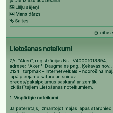
Dienziežu audzēšana
Liliju sējeņi
Mans dārzs
Saites
citas 
Lietošanas noteikumi
Z/s “Akeri”, reģistrācijas Nr. LV40001013394,
adrese: "Akeri", Daugmales pag., Ķekavas nov.,
2124 , turpmāk – internetveikals – nodrošina māj
lapā pieejamo saturu un sniedz
preces/pakalpojumus saskaņā ar zemāk
izklāstītajiem Lietošanas noteikumiem.
1. Vispārīgie noteikumi
Ja patērētājs, izmantojot mājas lapas starpniec