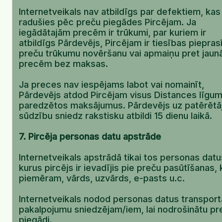
Internetveikals nav atbildīgs par defektiem, kas
radušies pēc preču piegādes Pircējam. Ja
iegādātajām precēm ir trūkumi, par kuriem ir
atbildīgs Pārdevējs, Pircējam ir tiesības piepras
preču trūkumu novēršanu vai apmaiņu pret jau
precēm bez maksas.
Ja preces nav iespējams labot vai nomainīt,
Pārdevējs atdod Pircējam visus Distances līgu
paredzētos maksājumus. Pārdevējs uz patērētā
sūdzību sniedz rakstisku atbildi 15 dienu laikā.
7. Pircēja personas datu apstrāde
Internetveikals apstrādā tikai tos personas datu
kurus pircējs ir ievadījis pie preču pasūtīšanas, 
piemēram, vārds, uzvārds, e-pasts u.c.
Internetveikals nodod personas datus transport
pakalpojumu sniedzējam/iem, lai nodrošinātu pr
piegādi.