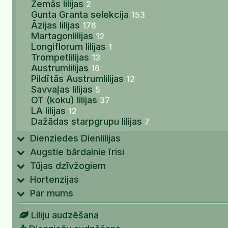
Zemās lilijas
2
Gunta Granta selekcija
153
Āzijas lilijas
176
Martagonlilijas
12
Longiflorum lilijas
1
Trompetlilijas
13
Austrumlilijas
16
Pildītās Austrumlilijas
12
Savvaļas lilijas
5
OT (koku) lilijas
37
LA lilijas
12
Dažādas starpgrupu lilijas
7
Dienziedes Dienlilijas
Augstie bārdainie īrisi
Tūjas dzīvžogiem
Hortenzijas
Par mums
Liliju audzēšana