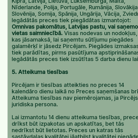
Kipra, Latvija, Lietuva, Luksemburga, Malta,
Nīderlande, Polija, Portugāle, Rumānija, Slovākija
Slovēnija, Somija, Spānija, Ungārija, Vācija, Zviedr
Iegādātās preces tiek piegādātas izmantojot:
Omnivas pakomātus, Latvijas pastu, vai saņemo
vietas saimniecībā.
Visas nodevas un nodokļus,
kas jāsamaksā, lai saņemtu sūtījumu piegādes
galamērķī ir jāsedz Pircējam. Piegādes izmaksa
tiek parādītas, pirms pasūtījuma apstiprināšana
Iegādātās preces tiek izsūtītas 5 darba dienu lai
5. Atteikuma tiesības
Pircējam ir tiesības atteikties no preces 14
kalendāro dienu laikā no Preces saņemšanas br
Atteikuma tiesības nav piemērojamas, ja Pircējs 
juridiska persona.
Lai izmantotu 14 dienu atteikuma tiesības, prec
drīkst būt izpakotas un apskatītas, bet tās
nedrīkst būt lietotas. Preces un katras tās
sastāvdaļas kvalitātei jāatbilst kvalitātei piegād