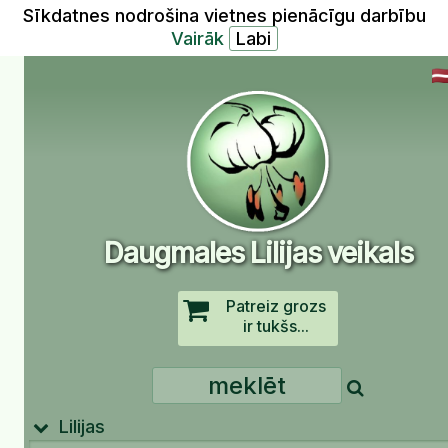
Sīkdatnes nodrošina vietnes pienācīgu darbību
Vairāk
Daugmales Lilijas veikals
Patreiz grozs
ir tukšs...
Lilijas