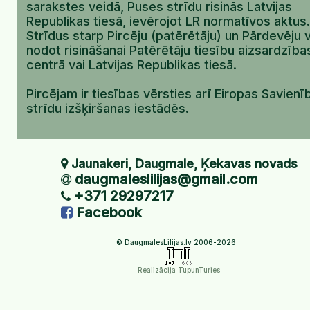
sarakstes veidā, Puses strīdu risinās Latvijas
Republikas tiesā, ievērojot LR normatīvos aktus.
Strīdus starp Pircēju (patērētāju) un Pārdevēju 
nodot risināšanai Patērētāju tiesību aizsardzība
centrā vai Latvijas Republikas tiesā.
Pircējam ir tiesības vērsties arī Eiropas Savienī
strīdu izšķiršanas iestādēs.
Jaunakeri, Daugmale, Ķekavas novads
daugmaleslilijas@gmail.com
+371 29297217
Facebook
© DaugmalesLilijas.lv 2006-2026
Realizācija TupunTuries