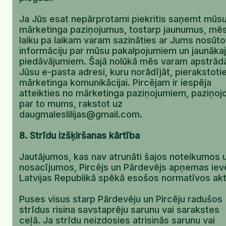
Ja Jūs esat nepārprotami piekritis saņemt mūs
mārketinga paziņojumus, tostarp jaunumus, mē
laiku pa laikam varam sazināties ar Jums nosūto
informāciju par mūsu pakalpojumiem un jaunāka
piedāvājumiem. Šajā nolūkā mēs varam apstrād
Jūsu e-pasta adresi, kuru norādījāt, pierakstoti
mārketinga komunikācijai. Pircējam ir iespēja
atteikties no mārketinga paziņojumiem, paziņoj
par to mums, rakstot uz
daugmaleslilijas@gmail.com.
8. Strīdu izšķiršanas kārtība
Jautājumos, kas nav atrunāti šajos noteikumos 
nosacījumos, Pircējs un Pārdevējs apņemas iev
Latvijas Republikā spēkā esošos normatīvos akt
Puses visus starp Pārdevēju un Pircēju radušos
strīdus risina savstaprēju sarunu vai sarakstes
ceļā. Ja strīdu neizdosies atrisinās sarunu vai