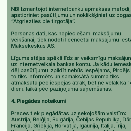
NB! Izmantojot internetbanku apmaksas metodi,
apstipriniet pasūtījumu un noklikšķiniet uz poga
“Atgriezties pie tirgotāja”.
Personas dati, kas nepieciešami maksājumu
veikšanai, tiek nodoti licencētai maksājumu iest
Maksekeskus AS.
Līgums stājas spēkā līdz ar veiksmīgu maksāju
uz internetveikala bankas kontu. Ja kādu iemesl
dēļ pasūtījumu izpildīt nebūs iespējams, Pircējs
to tiks informēts un samaksātā summa tiks
atmaksāta pēc iespējas ātrāk, bet ne vēlāk kā 1
dienu laikā pēc paziņojuma saņemšanas.
4. Piegādes noteikumi
Preces tiek piegādātas uz sekojošām valstīm:
Austrija, Beļģija, Bulgārija, Čehijas Republika, Dān
Francija, Grieķija, Horvātija, Igaunija, Itālija, Īrija,