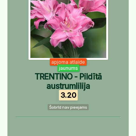
apjoma atlaide
jaunums
TRENTINO - Pildītā
austrumlilija
3.20
Šobrīd nav pieejams