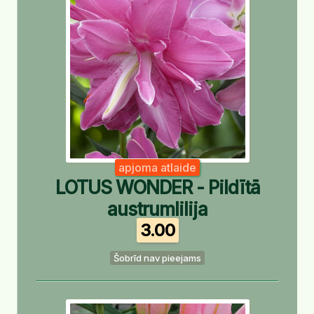
apjoma atlaide
LOTUS WONDER - Pildītā
austrumlilija
3.00
Šobrīd nav pieejams