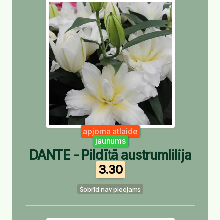
apjoma atlaide
jaunums
DANTE - Pildītā austrumlilija
3.30
Šobrīd nav pieejams