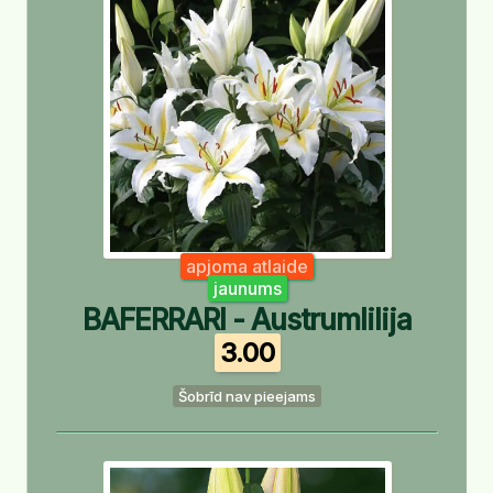
apjoma atlaide
jaunums
BAFERRARI - Austrumlilija
3.00
Šobrīd nav pieejams