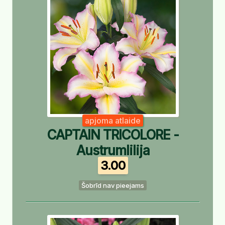
apjoma atlaide
CAPTAIN TRICOLORE -
Austrumlilija
3.00
Šobrīd nav pieejams