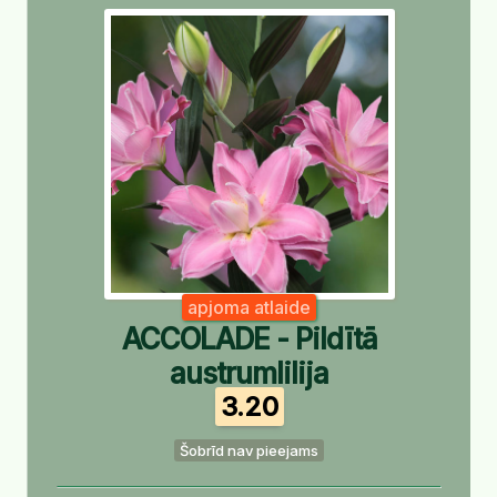
apjoma atlaide
ACCOLADE - Pildītā
austrumlilija
3.20
Šobrīd nav pieejams