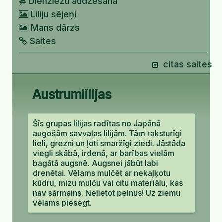
Dienziežu audzēšana
Liliju sējeņi
Mans dārzs
Saites
citas saites
Austrumlilijas
Šīs grupas lilijas radītas no Japānā
augošām savvaļas lilijām. Tām raksturīgi
lieli, grezni un ļoti smaržīgi ziedi. Jāstāda
viegli skābā, irdenā, ar barības vielām
bagātā augsnē. Augsnei jābūt labi
drenētai. Vēlams mulčēt ar nekaļķotu
kūdru, mizu mulču vai citu materiālu, kas
nav sārmains. Nelietot pelnus! Uz ziemu
vēlams piesegt.