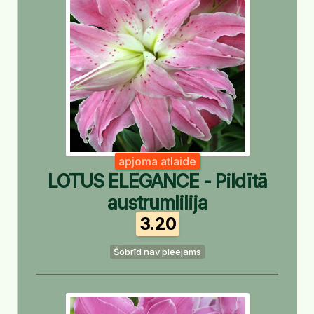
apjoma atlaide
LOTUS ELEGANCE - Pildītā
austrumlilija
3.20
Šobrīd nav pieejams