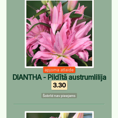
apjoma atlaide
DIANTHA - Pildītā austrumlilija
3.30
Šobrīd nav pieejams