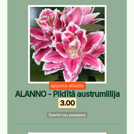
apjoma atlaide
ALANNO - Pildītā austrumlilija
3.00
Šobrīd nav pieejams