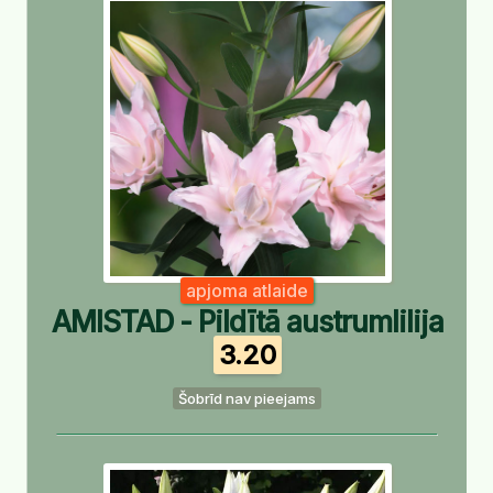
apjoma atlaide
AMISTAD - Pildītā austrumlilija
3.20
Šobrīd nav pieejams