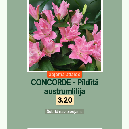
apjoma atlaide
CONCORDE - Pildītā
austrumlilija
3.20
Šobrīd nav pieejams