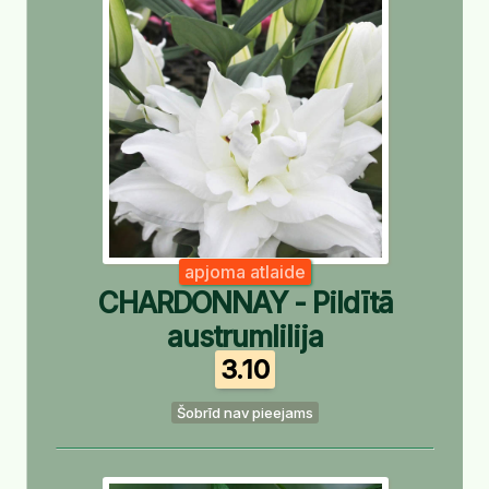
apjoma atlaide
CHARDONNAY - Pildītā
austrumlilija
3.10
Šobrīd nav pieejams