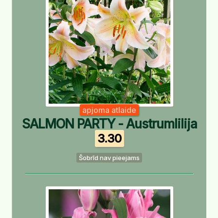
apjoma atlaide
SALMON PARTY - Austrumlilija
3.30
Šobrīd nav pieejams