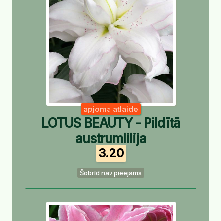
apjoma atlaide
LOTUS BEAUTY - Pildītā
austrumlilija
3.20
Šobrīd nav pieejams