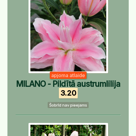
apjoma atlaide
MILANO - Pildītā austrumlilija
3.20
Šobrīd nav pieejams