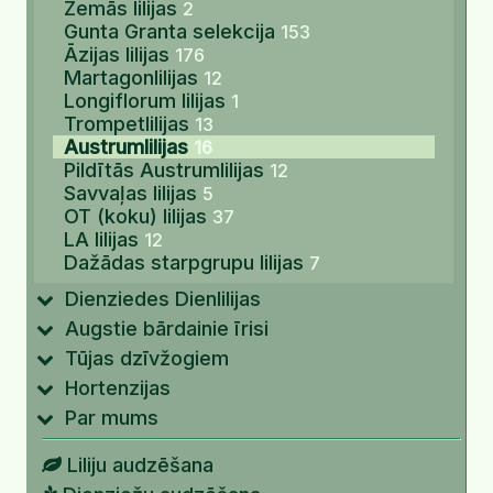
Zemās lilijas
2
Gunta Granta selekcija
153
Āzijas lilijas
176
Martagonlilijas
12
Longiflorum lilijas
1
Trompetlilijas
13
Austrumlilijas
16
Pildītās Austrumlilijas
12
Savvaļas lilijas
5
OT (koku) lilijas
37
LA lilijas
12
Dažādas starpgrupu lilijas
7
Dienziedes Dienlilijas
Augstie bārdainie īrisi
Tūjas dzīvžogiem
Hortenzijas
Par mums
Liliju audzēšana