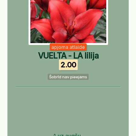
apjoma atlaide
VUELTA - LA lilija
2.00
Šobrīd nav pieejams
^ uz augšu