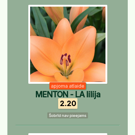
apjoma atlaide
MENTON - LA lilija
2.20
Šobrīd nav pieejams