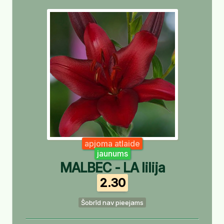
apjoma atlaide
jaunums
MALBEC - LA lilija
2.30
Šobrīd nav pieejams