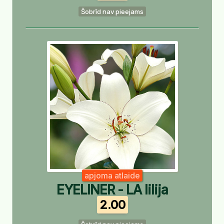
Šobrīd nav pieejams
apjoma atlaide
EYELINER - LA lilija
2.00