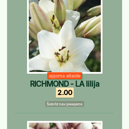
apjoma atlaide
RICHMOND - LA lilija
2.00
Šobrīd nav pieejams