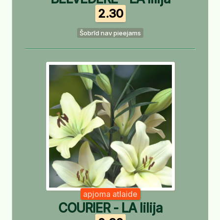
2.30
Šobrīd nav pieejams
apjoma atlaide
COURIER - LA lilija