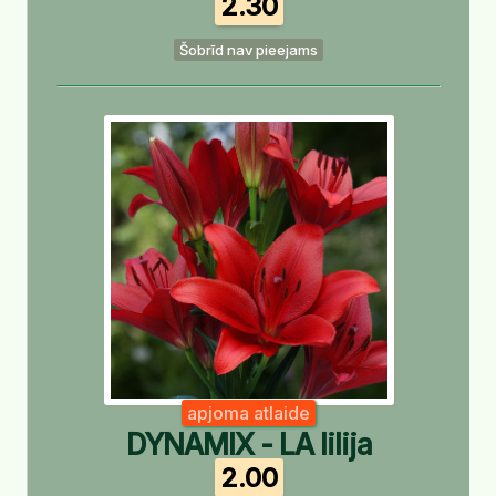
2.30
Šobrīd nav pieejams
apjoma atlaide
DYNAMIX - LA lilija
2.00