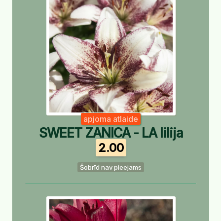
apjoma atlaide
SWEET ZANICA - LA lilija
2.00
Šobrīd nav pieejams