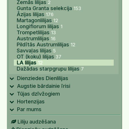
Zemās lilijas
2
Gunta Granta selekcija
153
Āzijas lilijas
176
Martagonlilijas
12
Longiflorum lilijas
1
Trompetlilijas
13
Austrumlilijas
16
Pildītās Austrumlilijas
12
Savvaļas lilijas
5
OT (koku) lilijas
37
LA lilijas
12
Dažādas starpgrupu lilijas
7
Dienziedes Dienlilijas
Augstie bārdainie īrisi
Tūjas dzīvžogiem
Hortenzijas
Par mums
Liliju audzēšana