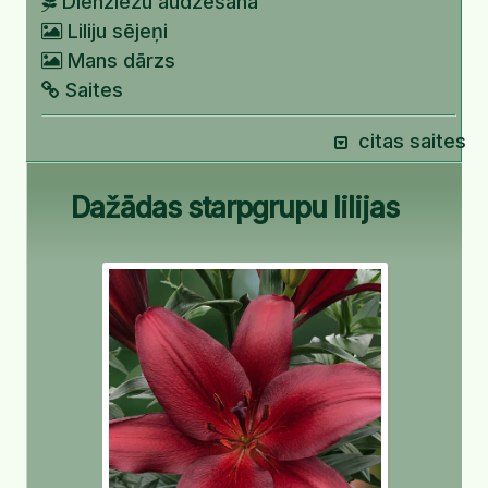
Dienziežu audzēšana
Liliju sējeņi
Mans dārzs
Saites
citas saites
Dažādas starpgrupu lilijas