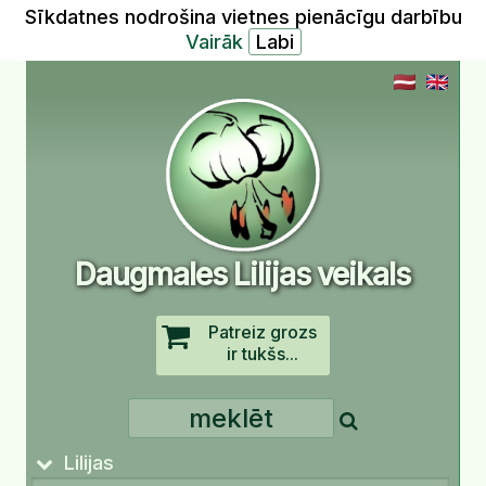
Sīkdatnes nodrošina vietnes pienācīgu darbību
Vairāk
Daugmales Lilijas veikals
Patreiz grozs
ir tukšs...
Lilijas