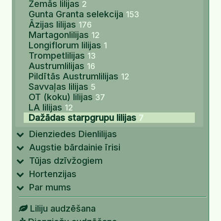
Zemās lilijas
2
Gunta Granta selekcija
153
Āzijas lilijas
176
Martagonlilijas
12
Longiflorum lilijas
1
Trompetlilijas
13
Austrumlilijas
16
Pildītās Austrumlilijas
12
Savvaļas lilijas
5
OT (koku) lilijas
37
LA lilijas
12
Dažādas starpgrupu lilijas
7
Dienziedes Dienlilijas
Augstie bārdainie īrisi
Tūjas dzīvžogiem
Hortenzijas
Par mums
Liliju audzēšana