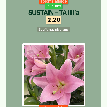
apjoma atlaide
jaunums
SUSTAIN - TA lilija
2.20
Šobrīd nav pieejams