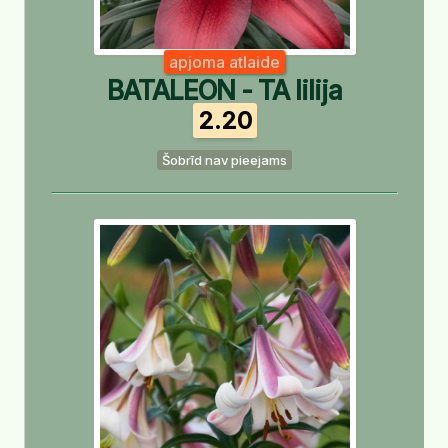
apjoma atlaide
BATALEON - TA lilija
2.20
Šobrīd nav pieejams