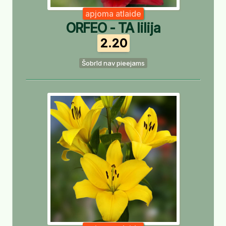
apjoma atlaide
ORFEO - TA lilija
2.20
Šobrīd nav pieejams