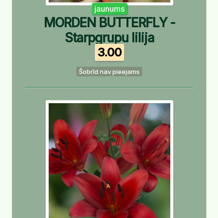
jaunums
MORDEN BUTTERFLY -
Starpgrupu lilija
3.00
Šobrīd nav pieejams