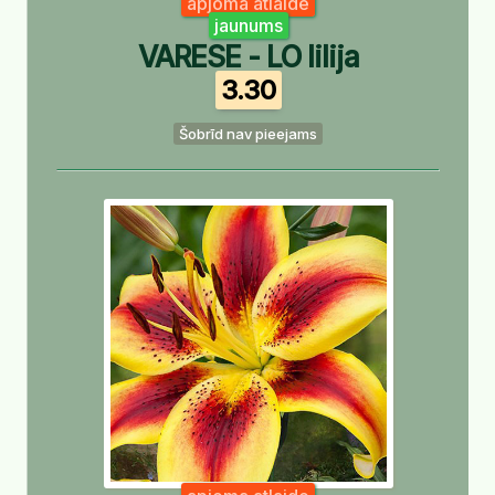
apjoma atlaide
jaunums
VARESE - LO lilija
3.30
Šobrīd nav pieejams