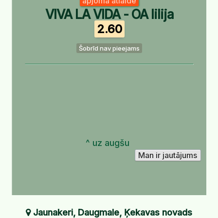
apjoma atlaide
VIVA LA VIDA - OA lilija
2.60
Šobrīd nav pieejams
^ uz augšu
Jaunakeri, Daugmale, Ķekavas novads