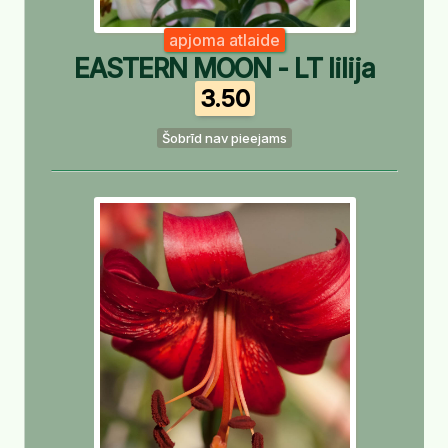
apjoma atlaide
EASTERN MOON - LT lilija
3.50
Šobrīd nav pieejams