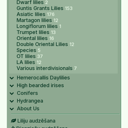
Dwarf lilies
2
Guntis Grants Lilies
153
Asiatic lilies
176
Martagon lilies
12
Longiflorum lilies
1
Trumpet lilies
13
Oriental lilies
16
Double Oriental Lilies
12
Species
5
OT lilies
37
LA lilies
12
Various interdivisionals
7
Hemerocallis Daylilies
High bearded irises
Conifers
Hydrangea
About Us
Liliju audzēšana