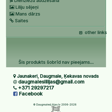
Dienziežu audzēšana
Liliju sējeņi
Mans dārzs
Saites
other links
Šis produkts šobrīd nav pieejams...
Jaunakeri, Daugmale, Ķekavas novads
daugmaleslilijas@gmail.com
+371 29297217
Facebook
© DaugmalesLilijas.lv 2006-2026