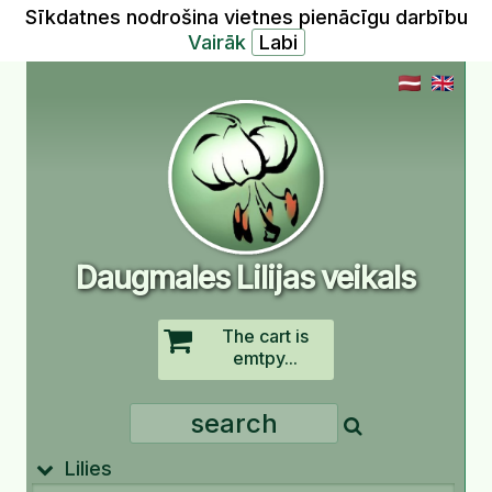
Sīkdatnes nodrošina vietnes pienācīgu darbību
Vairāk
Daugmales Lilijas veikals
The cart is
emtpy...
Lilies