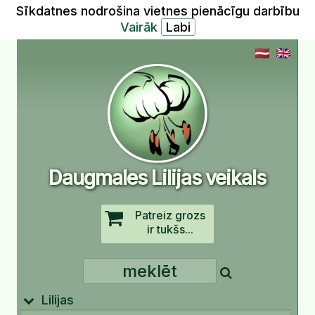
Sīkdatnes nodrošina vietnes pienācīgu darbību
Vairāk
Daugmales Lilijas veikals
Patreiz grozs
ir tukšs...
Lilijas