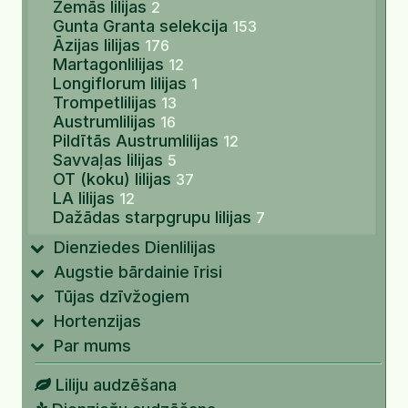
Zemās lilijas
2
Gunta Granta selekcija
153
Āzijas lilijas
176
Martagonlilijas
12
Longiflorum lilijas
1
Trompetlilijas
13
Austrumlilijas
16
Pildītās Austrumlilijas
12
Savvaļas lilijas
5
OT (koku) lilijas
37
LA lilijas
12
Dažādas starpgrupu lilijas
7
Dienziedes Dienlilijas
Augstie bārdainie īrisi
Tūjas dzīvžogiem
Hortenzijas
Par mums
Liliju audzēšana