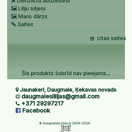
Dienziežu audzēšana
Liliju sējeņi
Mans dārzs
Saites
citas saites
Šis produkts šobrīd nav pieejams...
Jaunakeri, Daugmale, Ķekavas novads
daugmaleslilijas@gmail.com
+371 29297217
Facebook
© DaugmalesLilijas.lv 2006-2026