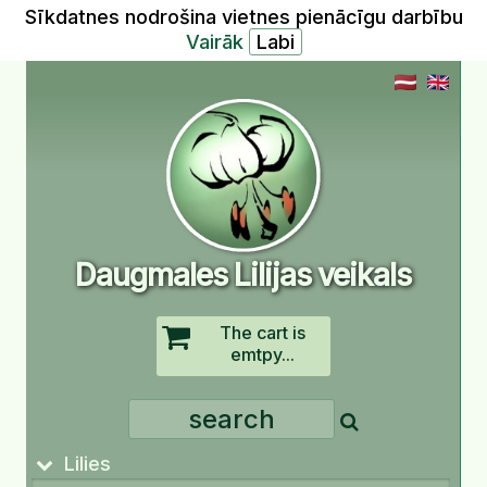
Sīkdatnes nodrošina vietnes pienācīgu darbību
Vairāk
Daugmales Lilijas veikals
The cart is
emtpy...
Lilies