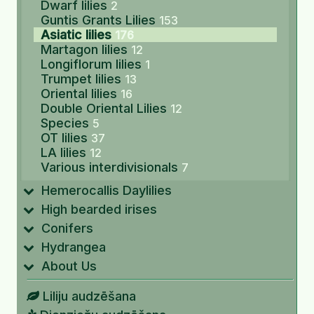
Dwarf lilies
2
Guntis Grants Lilies
153
Asiatic lilies
176
Martagon lilies
12
Longiflorum lilies
1
Trumpet lilies
13
Oriental lilies
16
Double Oriental Lilies
12
Species
5
OT lilies
37
LA lilies
12
Various interdivisionals
7
Hemerocallis Daylilies
High bearded irises
Conifers
Hydrangea
About Us
Liliju audzēšana