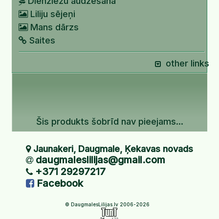
Dienziežu audzēšana
Liliju sējeņi
Mans dārzs
Saites
other links
Šis produkts šobrīd nav pieejams...
Jaunakeri, Daugmale, Ķekavas novads
daugmaleslilijas@gmail.com
+371 29297217
Facebook
© DaugmalesLilijas.lv 2006-2026