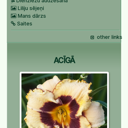
Dienziežu audzēšana
Liliju sējeņi
Mans dārzs
Saites
other links
ACĪGĀ