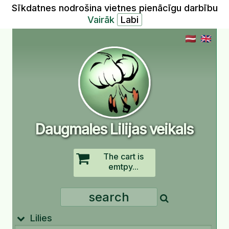
Sīkdatnes nodrošina vietnes pienācīgu darbību
Vairāk
Daugmales Lilijas veikals
The cart is
emtpy...
Lilies