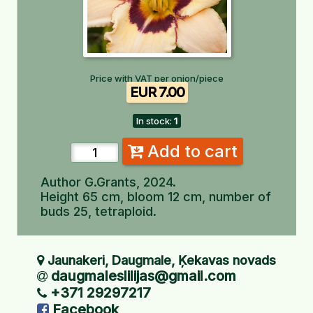
Price with VAT per onion/piece
EUR 7.00
In stock:
1
Add to cart
Author
G.Grants, 2024.
Height 65 cm, bloom 12 cm, number of
buds 25, tetraploid.
Jaunakeri, Daugmale, Ķekavas novads
daugmaleslilijas@gmail.com
+371 29297217
Facebook