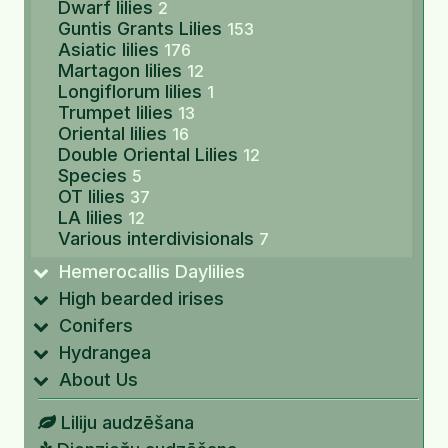
Dwarf lilies
2
Guntis Grants Lilies
153
Asiatic lilies
176
Martagon lilies
12
Longiflorum lilies
1
Trumpet lilies
13
Oriental lilies
16
Double Oriental Lilies
12
Species
5
OT lilies
37
LA lilies
12
Various interdivisionals
7
Hemerocallis Daylilies
High bearded irises
Conifers
Hydrangea
About Us
Liliju audzēšana