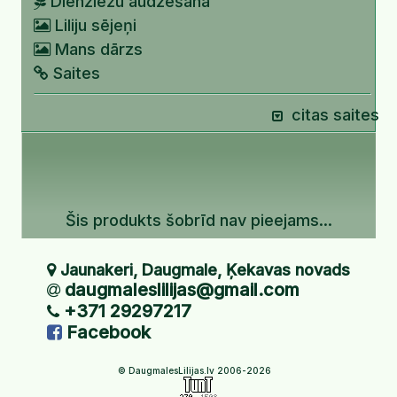
Dienziežu audzēšana
Liliju sējeņi
Mans dārzs
Saites
citas saites
Šis produkts šobrīd nav pieejams...
Jaunakeri, Daugmale, Ķekavas novads
daugmaleslilijas@gmail.com
+371 29297217
Facebook
© DaugmalesLilijas.lv 2006-2026