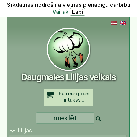
Sīkdatnes nodrošina vietnes pienācīgu darbību
Vairāk
Daugmales Lilijas veikals
Patreiz grozs
ir tukšs...
Lilijas