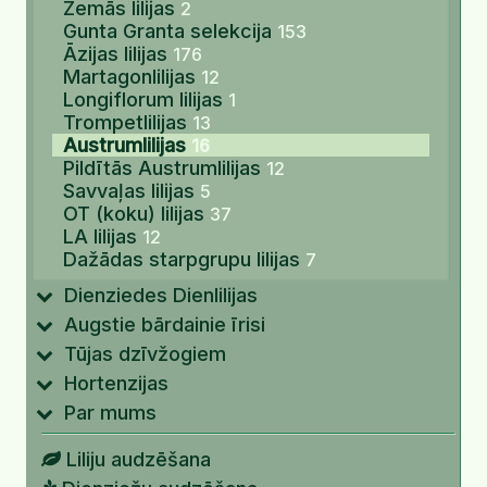
Zemās lilijas
2
Gunta Granta selekcija
153
Āzijas lilijas
176
Martagonlilijas
12
Longiflorum lilijas
1
Trompetlilijas
13
Austrumlilijas
16
Pildītās Austrumlilijas
12
Savvaļas lilijas
5
OT (koku) lilijas
37
LA lilijas
12
Dažādas starpgrupu lilijas
7
Dienziedes Dienlilijas
Augstie bārdainie īrisi
Tūjas dzīvžogiem
Hortenzijas
Par mums
Liliju audzēšana