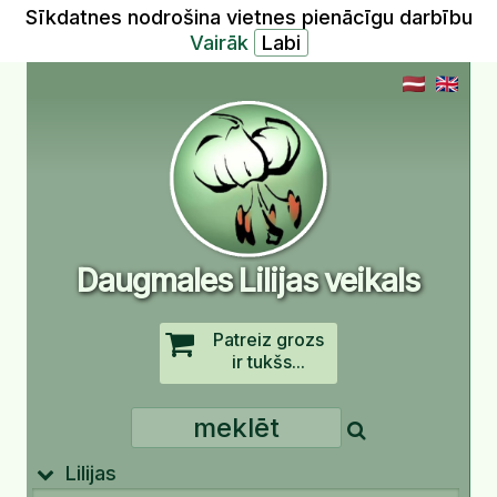
Sīkdatnes nodrošina vietnes pienācīgu darbību
Vairāk
Daugmales Lilijas veikals
Patreiz grozs
ir tukšs...
Lilijas