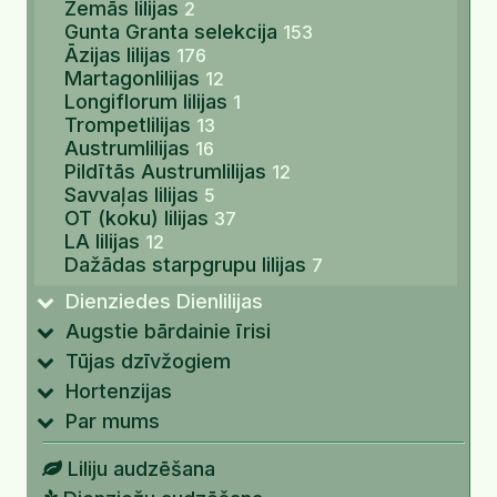
Zemās lilijas
2
Gunta Granta selekcija
153
Āzijas lilijas
176
Martagonlilijas
12
Longiflorum lilijas
1
Trompetlilijas
13
Austrumlilijas
16
Pildītās Austrumlilijas
12
Savvaļas lilijas
5
OT (koku) lilijas
37
LA lilijas
12
Dažādas starpgrupu lilijas
7
Dienziedes Dienlilijas
Augstie bārdainie īrisi
Tūjas dzīvžogiem
Hortenzijas
Par mums
Liliju audzēšana