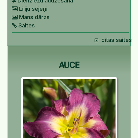
Dienziežu audzēšana
Liliju sējeņi
Mans dārzs
Saites
citas saites
AUCE