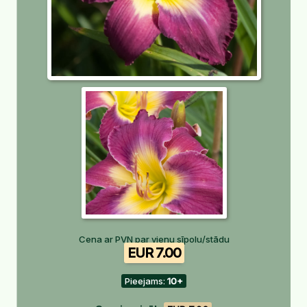
Cena ar PVN par vienu sīpolu/stādu
EUR 7.00
Pieejams:
10+