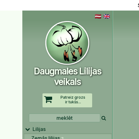
Daugmales Lilijas
veikals
Patreiz grozs
ir tukšs...
Lilijas
Zemās lilijas
2