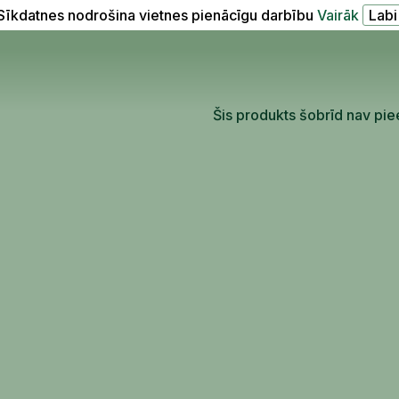
Sīkdatnes nodrošina vietnes pienācīgu darbību
Vairāk
Šis produkts šobrīd nav pie