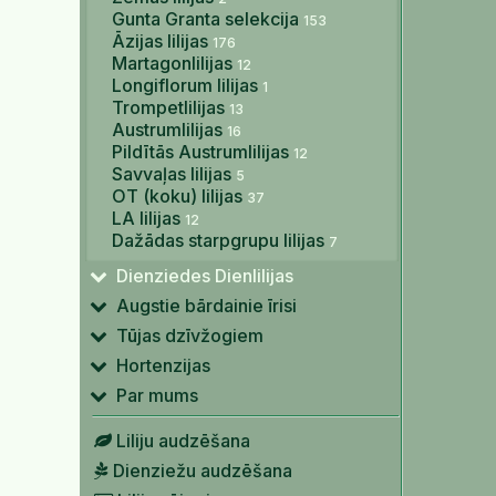
Gunta Granta selekcija
153
Āzijas lilijas
176
Martagonlilijas
12
Longiflorum lilijas
1
Trompetlilijas
13
Austrumlilijas
16
Pildītās Austrumlilijas
12
Savvaļas lilijas
5
OT (koku) lilijas
37
LA lilijas
12
Dažādas starpgrupu lilijas
7
Dienziedes Dienlilijas
Augstie bārdainie īrisi
Tūjas dzīvžogiem
Hortenzijas
Par mums
Liliju audzēšana
Dienziežu audzēšana