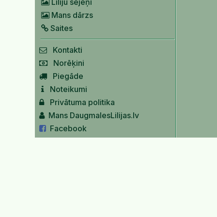
Liliju sējeņi
Mans dārzs
Saites
Kontakti
Norēķini
Piegāde
Noteikumi
Privātuma politika
Mans DaugmalesLilijas.lv
Facebook