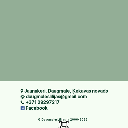
Jaunakeri, Daugmale, Ķekavas novads
daugmaleslilijas@gmail.com
+371 29297217
Facebook
© DaugmalesLilijas.lv 2006-2026