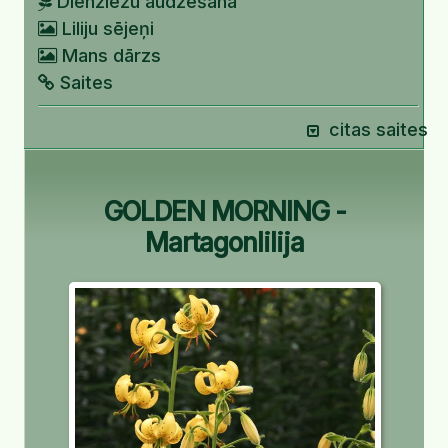
Dienziežu audzēšana
Liliju sējeņi
Mans dārzs
Saites
citas saites
GOLDEN MORNING -
Martagonlilija