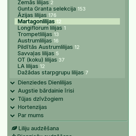
Zemās lilijas
2
Gunta Granta selekcija
153
Āzijas lilijas
176
Martagonlilijas
12
Longiflorum lilijas
1
Trompetlilijas
13
Austrumlilijas
16
Pildītās Austrumlilijas
12
Savvaļas lilijas
5
OT (koku) lilijas
37
LA lilijas
12
Dažādas starpgrupu lilijas
7
Dienziedes Dienlilijas
Augstie bārdainie īrisi
Tūjas dzīvžogiem
Hortenzijas
Par mums
Liliju audzēšana