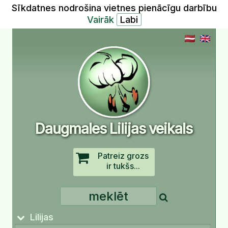
Sīkdatnes nodrošina vietnes pienācīgu darbību
Vairāk
Daugmales Lilijas veikals
Patreiz grozs
ir tukšs...
Lilijas