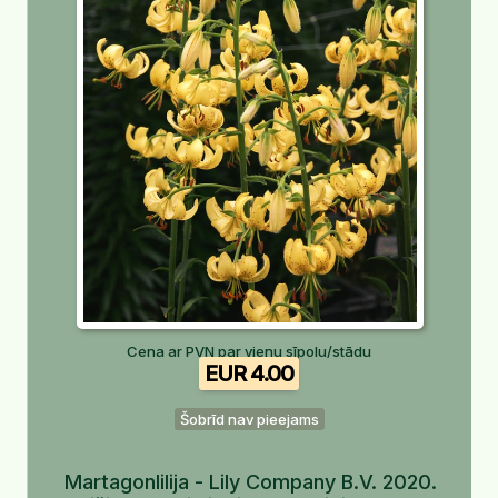
Cena ar PVN par vienu sīpolu/stādu
EUR 4.00
Šobrīd nav pieejams
Martagonlilija - Lily Company B.V. 2020.