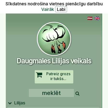
Sīkdatnes nodrošina vietnes pienācīgu darbību
Vairāk
Daugmales Lilijas veikals
Patreiz grozs
ir tukšs...
Lilijas