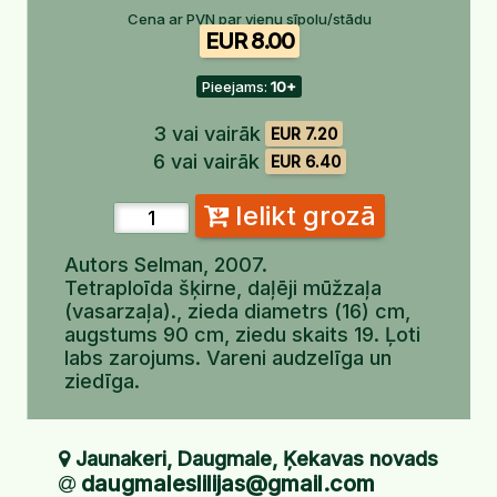
Cena ar PVN par vienu sīpolu/stādu
EUR 8.00
Pieejams:
10+
3 vai vairāk
EUR 7.20
6 vai vairāk
EUR 6.40
Ielikt grozā
Autors Selman, 2007.
Tetraploīda šķirne, daļēji mūžzaļa
(vasarzaļa)., zieda diametrs (16) cm,
augstums 90 cm, ziedu skaits 19. Ļoti
labs zarojums. Vareni audzelīga un
ziedīga.
Jaunakeri, Daugmale, Ķekavas novads
daugmaleslilijas@gmail.com