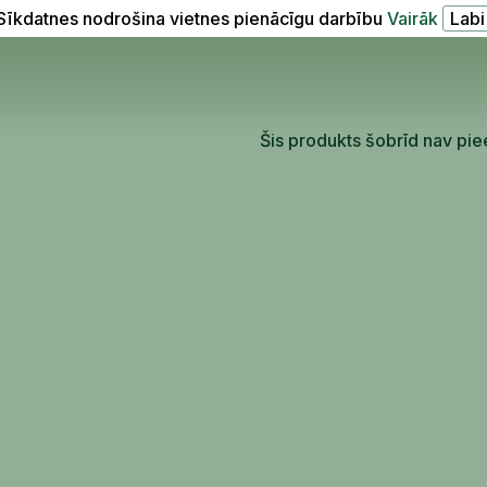
Sīkdatnes nodrošina vietnes pienācīgu darbību
Vairāk
Šis produkts šobrīd nav pie