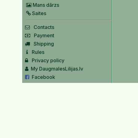
Mans dārzs
Saites
Contacts
Payment
Shipping
Rules
Privacy policy
My DaugmalesLilijas.lv
Facebook