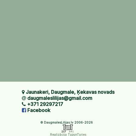
Jaunakeri, Daugmale, Ķekavas novads
daugmaleslilijas@gmail.com
+371 29297217
Facebook
© DaugmalesLilijas.lv 2006-2026
Realizācija TupunTuries