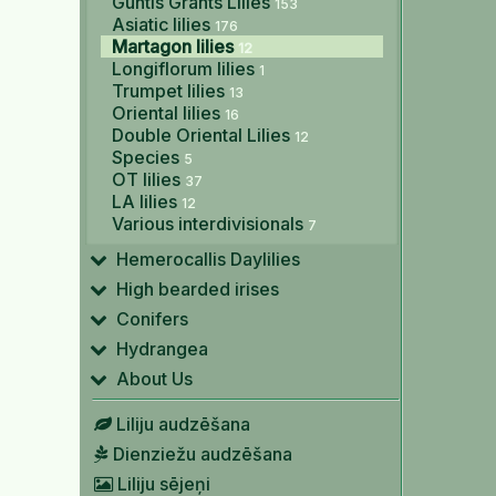
Guntis Grants Lilies
153
Asiatic lilies
176
Martagon lilies
12
Longiflorum lilies
1
Trumpet lilies
13
Oriental lilies
16
Double Oriental Lilies
12
Species
5
OT lilies
37
LA lilies
12
Various interdivisionals
7
Hemerocallis Daylilies
High bearded irises
Conifers
Hydrangea
About Us
Liliju audzēšana
Dienziežu audzēšana
Liliju sējeņi