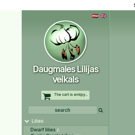
Daugmales Lilijas
veikals
The cart is emtpy...
Lilies
Dwarf lilies
2