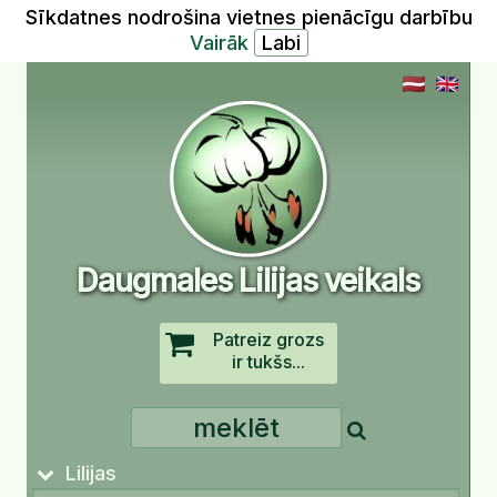
Sīkdatnes nodrošina vietnes pienācīgu darbību
Vairāk
Daugmales Lilijas veikals
Patreiz grozs
ir tukšs...
Lilijas