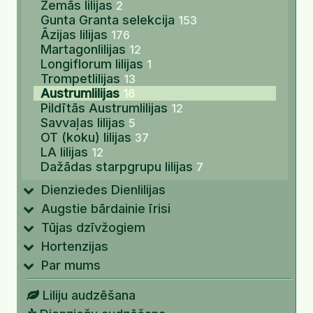
Zemās lilijas
2
Gunta Granta selekcija
153
Āzijas lilijas
176
Martagonlilijas
12
Longiflorum lilijas
1
Trompetlilijas
13
Austrumlilijas
16
Pildītās Austrumlilijas
12
Savvaļas lilijas
5
OT (koku) lilijas
37
LA lilijas
12
Dažādas starpgrupu lilijas
7
Dienziedes Dienlilijas
Augstie bārdainie īrisi
Tūjas dzīvžogiem
Hortenzijas
Par mums
Liliju audzēšana