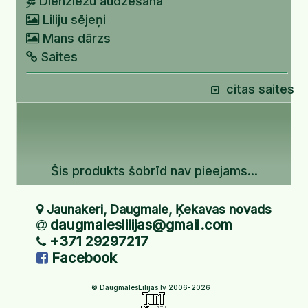
Dienziežu audzēšana
Liliju sējeņi
Mans dārzs
Saites
citas saites
Šis produkts šobrīd nav pieejams...
Jaunakeri, Daugmale, Ķekavas novads
daugmaleslilijas@gmail.com
+371 29297217
Facebook
© DaugmalesLilijas.lv 2006-2026