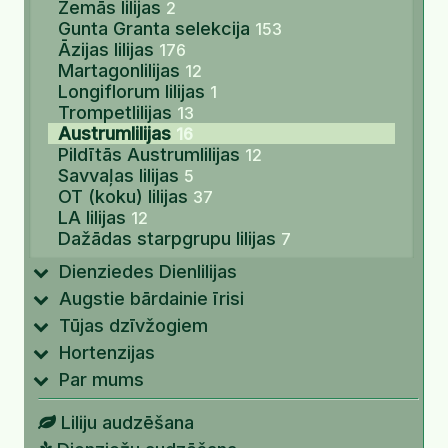
Zemās lilijas
2
Gunta Granta selekcija
153
Āzijas lilijas
176
Martagonlilijas
12
Longiflorum lilijas
1
Trompetlilijas
13
Austrumlilijas
16
Pildītās Austrumlilijas
12
Savvaļas lilijas
5
OT (koku) lilijas
37
LA lilijas
12
Dažādas starpgrupu lilijas
7
Dienziedes Dienlilijas
Augstie bārdainie īrisi
Tūjas dzīvžogiem
Hortenzijas
Par mums
Liliju audzēšana