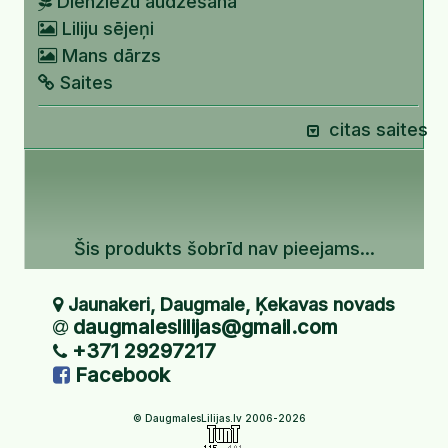
Dienziežu audzēšana
Liliju sējeņi
Mans dārzs
Saites
citas saites
Šis produkts šobrīd nav pieejams...
Jaunakeri, Daugmale, Ķekavas novads
daugmaleslilijas@gmail.com
+371 29297217
Facebook
© DaugmalesLilijas.lv 2006-2026