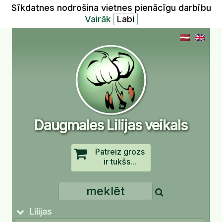
Sīkdatnes nodrošina vietnes pienācīgu darbību
Vairāk
Daugmales Lilijas veikals
Patreiz grozs
ir tukšs...
Lilijas