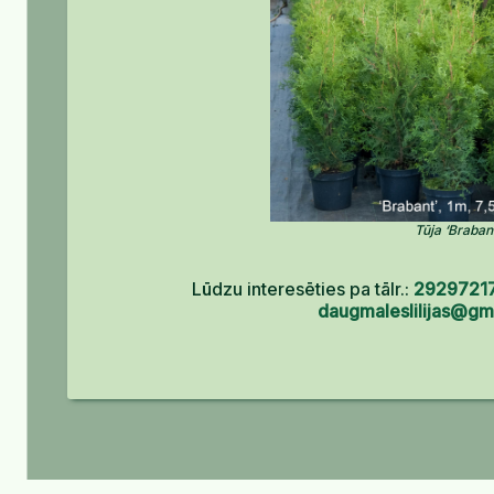
Tūja ‘Braban
Lūdzu interesēties pa tālr.:
2929721
daugmaleslilijas@gm