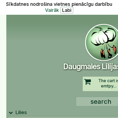
Sīkdatnes nodrošina vietnes pienācīgu darbību
Vairāk
Daugmales Lilija
The cart i
emtpy...
Lilies