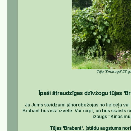
Tūja ‘Smaragd’ 23 g
Īpaši ātraudzīgas dzīvžogu tūjas ‘B
Ja Jums steidzami jānorobežojas no lielceļa va
Brabant būs īstā izvēle. Var cirpt, un būs skaists ci
izaugs “Ķīnas mūr
Tūjas 'Brabant', (stādu augstums norā