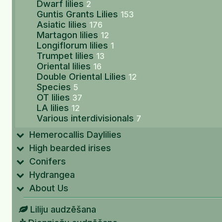
Dwarf lilies
2
Guntis Grants Lilies
153
Asiatic lilies
176
Martagon lilies
12
Longiflorum lilies
1
Trumpet lilies
13
Oriental lilies
16
Double Oriental Lilies
12
Species
5
OT lilies
37
LA lilies
12
Various interdivisionals
7
Hemerocallis Daylilies
High bearded irises
Conifers
Hydrangea
About Us
Liliju audzēšana