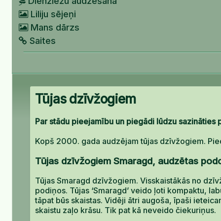
Dienziežu audzēšana
Liliju sējeņi
Mans dārzs
Saites
Tūjas dzīvžogiem
Par stādu pieejamību un piegādi lūdzu sazināties pa
Kopš 2000. gada audzējam tūjas dzīvžogiem. Pied
Tūjas dzīvžogiem Smaragd, audzētas pod
Tūjas Smaragd dzīvžogiem. Visskaistākās no dzīvž
podiņos. Tūjas ‘Smaragd’ veido ļoti kompaktu, labu
tāpat būs skaistas. Vidēji ātri augoša, īpaši iete
skaistu zaļo krāsu. Tik pat kā neveido čiekuriņus.