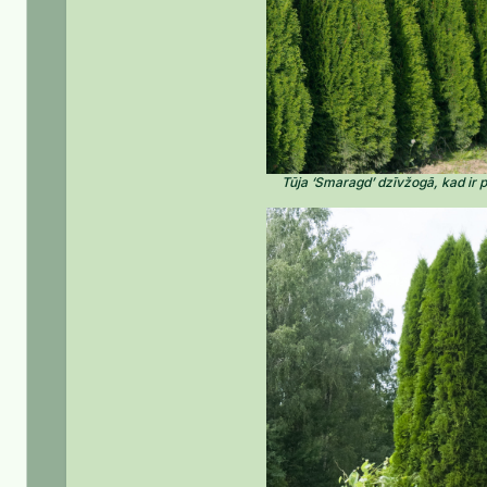
Tūja ‘Smaragd’ dzīvžogā, kad ir 