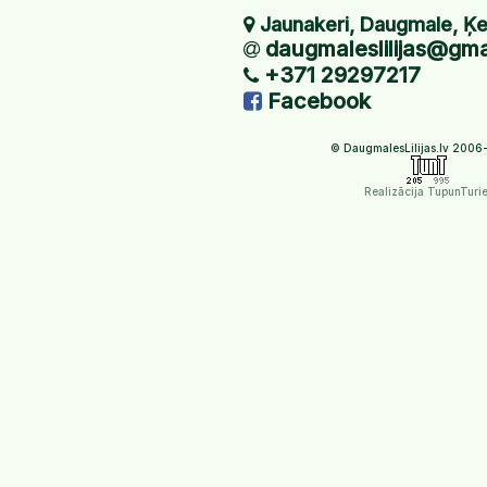
Jaunakeri, Daugmale, Ķ
daugmaleslilijas@gma
+371 29297217
Facebook
© DaugmalesLilijas.lv 20
Realizācija TupunTuri