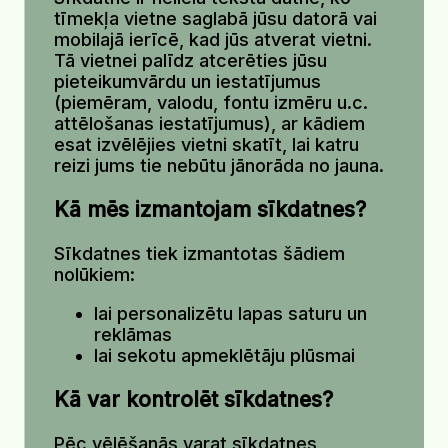
tīmekļa vietne saglabā jūsu datorā vai
mobilajā ierīcē, kad jūs atverat vietni.
Tā vietnei palīdz atcerēties jūsu
pieteikumvārdu un iestatījumus
(piemēram, valodu, fontu izmēru u.c.
attēlošanas iestatījumus), ar kādiem
esat izvēlējies vietni skatīt, lai katru
reizi jums tie nebūtu jānorāda no jauna.
Kā mēs izmantojam sīkdatnes?
Sīkdatnes tiek izmantotas šādiem
nolūkiem:
lai personalizētu lapas saturu un
reklāmas
lai sekotu apmeklētāju plūsmai
Kā var kontrolēt sīkdatnes?
Pēc vēlēšanās varat sīkdatnes