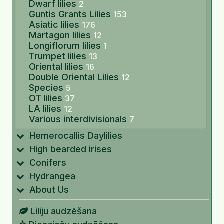
Dwarf lilies
2
Guntis Grants Lilies
153
Asiatic lilies
176
Martagon lilies
12
Longiflorum lilies
1
Trumpet lilies
13
Oriental lilies
16
Double Oriental Lilies
12
Species
5
OT lilies
37
LA lilies
12
Various interdivisionals
7
Hemerocallis Daylilies
High bearded irises
Conifers
Hydrangea
About Us
Liliju audzēšana