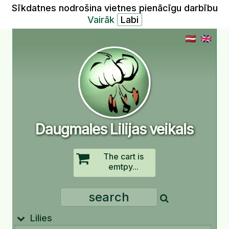
Sīkdatnes nodrošina vietnes pienācīgu darbību
Vairāk
Daugmales Lilijas veikals
The cart is
emtpy...
Lilies