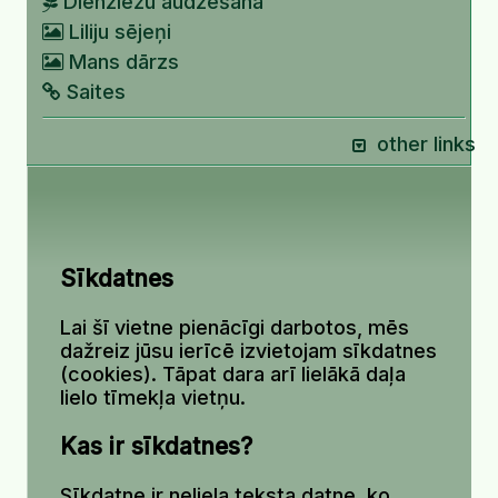
Dienziežu audzēšana
Liliju sējeņi
Mans dārzs
Saites
other links
Sīkdatnes
Lai šī vietne pienācīgi darbotos, mēs
dažreiz jūsu ierīcē izvietojam sīkdatnes
(cookies). Tāpat dara arī lielākā daļa
lielo tīmekļa vietņu.
Kas ir sīkdatnes?
Sīkdatne ir neliela teksta datne, ko