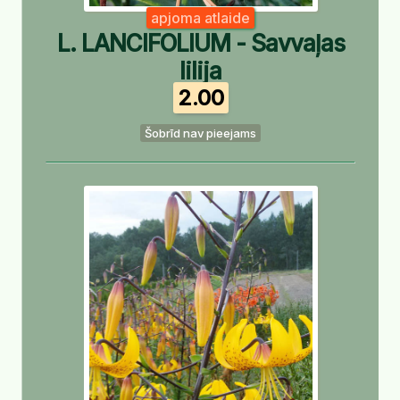
apjoma atlaide
L. LANCIFOLIUM - Savvaļas
lilija
2.00
Šobrīd nav pieejams