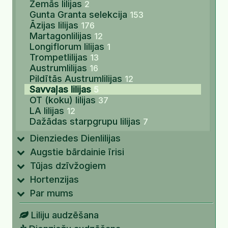
Zemās lilijas
2
Gunta Granta selekcija
153
Āzijas lilijas
176
Martagonlilijas
12
Longiflorum lilijas
1
Trompetlilijas
13
Austrumlilijas
16
Pildītās Austrumlilijas
12
Savvaļas lilijas
5
OT (koku) lilijas
37
LA lilijas
12
Dažādas starpgrupu lilijas
7
Dienziedes Dienlilijas
Augstie bārdainie īrisi
Tūjas dzīvžogiem
Hortenzijas
Par mums
Liliju audzēšana