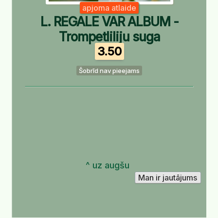
apjoma atlaide
L. REGALE VAR ALBUM -
Trompetliliju suga
3.50
Šobrīd nav pieejams
^ uz augšu