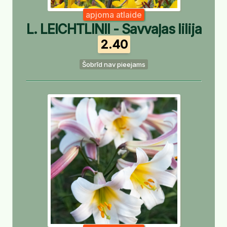
apjoma atlaide
L. LEICHTLINII - Savvaļas lilija
2.40
Šobrīd nav pieejams