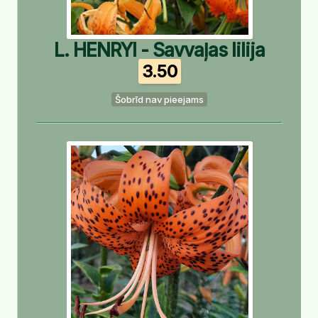
L. HENRYI - Savvaļas lilija
3.50
Šobrīd nav pieejams