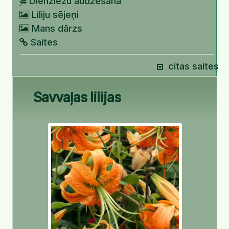
Dienziežu audzēšana
Liliju sējeņi
Mans dārzs
Saites
citas saites
Savvaļas lilijas