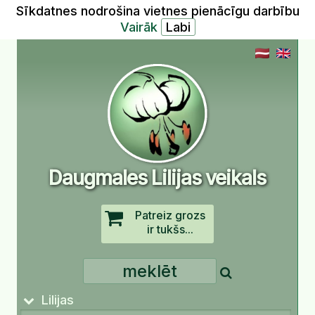
Sīkdatnes nodrošina vietnes pienācīgu darbību
Vairāk
Daugmales Lilijas veikals
Patreiz grozs
ir tukšs...
Lilijas