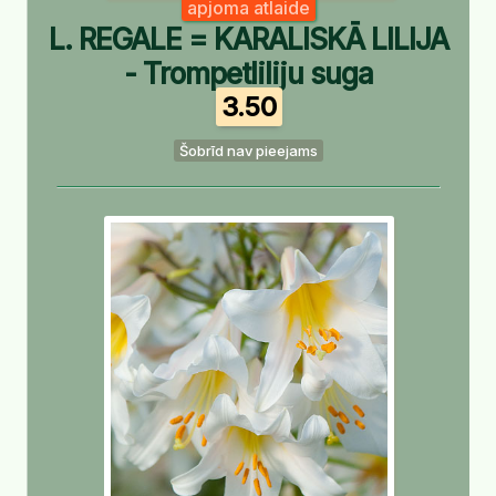
apjoma atlaide
L. REGALE = KARALISKĀ LILIJA
- Trompetliliju suga
3.50
Šobrīd nav pieejams