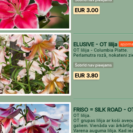
EUR 3.00
ELUSIVE - OT lilija
apjoma
OT lilija - Columbia Platte.
Perlamutra rozā, nokateni zi
Šobrīd nav pieejams
EUR 3.80
FRISO = SILK ROAD - OT 
OT lilija.
OT grupas lilija ar koši ave
galiem. Vienāda vai ārkārtīgi 
Varena auguma lilija. Kad ie