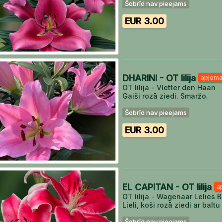
Šobrīd nav pieejams
EUR 3.00
DHARINI - OT lilija
apjoma
OT lilija - Vletter den Haan
Gaiši rozā ziedi. Smaržo.
Šobrīd nav pieejams
EUR 3.00
EL CAPITAN - OT lilija
a
OT lilija - Wagenaar Lelies B
Lieli, koši rozā ziedi ar bal
Šobrīd nav pieejams