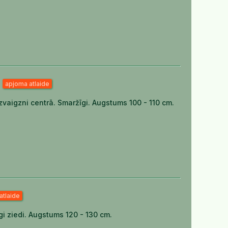
a
apjoma atlaide
u zvaigzni centrā. Smaržīgi. Augstums 100 - 110 cm.
atlaide
īgi ziedi. Augstums 120 - 130 cm.