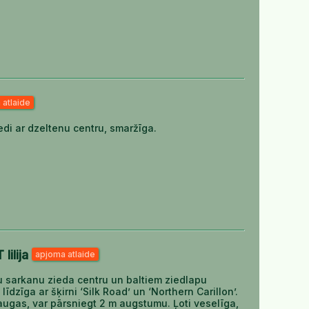
 atlaide
edi ar dzeltenu centru, smaržīga.
lilija
apjoma atlaide
ņu sarkanu zieda centru un baltiem ziedlapu
līdzīga ar šķirni ‘Silk Road’ un ‘Northern Carillon’.
augas, var pārsniegt 2 m augstumu. Ļoti veselīga,