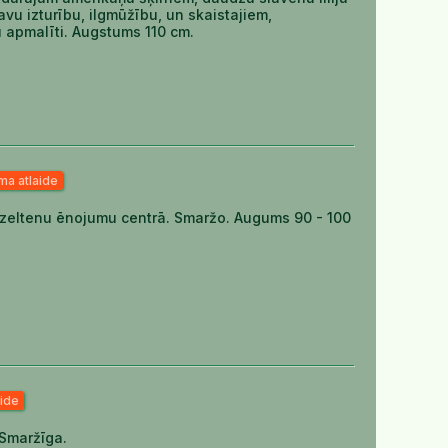
savu izturību, ilgmūžību, un skaistajiem,
u apmalīti. Augstums 110 cm.
ma atlaide
u, dzeltenu ēnojumu centrā. Smaržo. Augums 90 - 100
aide
Smaržīga.