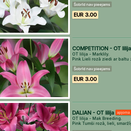
Šobrīd nav pieejams
EUR 3.00
COMPETITION - OT lilij
OT lilija - Marklily.
Pink Lieli rozā ziedi ar balt
Šobrīd nav pieejams
EUR 3.00
DALIAN - OT lilija
apjoma 
OT lilija - Mak Breeding.
Pink Tumši rozā, lieli, smarž