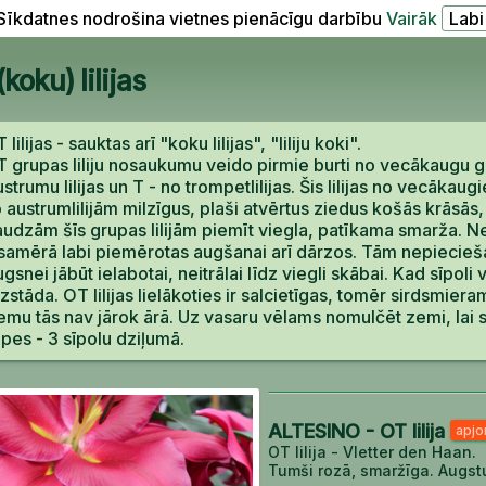
Sīkdatnes nodrošina vietnes pienācīgu darbību
Vairāk
ku) lilijas
 lilijas - sauktas arī "koku lilijas", "liliju koki".
 grupas liliju nosaukumu veido pirmie burti no vecākaugu 
strumu lilijas un T - no trompetlilijas. Šis lilijas no vecākau
 austrumlilijām milzīgus, plaši atvērtus ziedus košās krāsās,
udzām šīs grupas lilijām piemīt viegla, patīkama smarža. Ne
 samērā labi piemērotas augšanai arī dārzos. Tām nepiecieša
gsnei jābūt ielabotai, neitrālai līdz viegli skābai. Kad sīpoli 
izstāda. OT lilijas lielākoties ir salcietīgas, tomēr sirdsmi
emu tās nav jārok ārā. Uz vasaru vēlams nomulčēt zemi, lai s
lpes - 3 sīpolu dziļumā.
ALTESINO - OT lilija
apjo
OT lilija - Vletter den Haan.
Tumši rozā, smaržīga. Augst