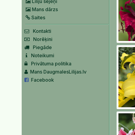
Liliju sējeņi
Mans dārzs
Saites
Kontakti
Norēķini
Piegāde
Noteikumi
Privātuma politika
Mans DaugmalesLilijas.lv
Facebook