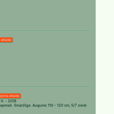
 atlaide
pjoma atlaide
.V. - 2018
tu apmali. Smaržīga. Augums 110 - 120 cm, 5/7 ziedi