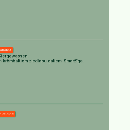
atlaide
 Siergewassen.
 un krēmbaltiem ziedlapu galiem. Smaržīga.
 atlaide