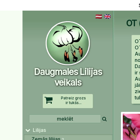
OT (ko
OT
OT
Au
no
Da
Daugmales Lilijas
ir
Au
veikals
jā
zi
tu
Patreiz grozs
ir tukšs...
Lilijas
Zemās lilijas
2