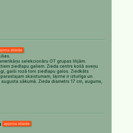
pjoma atlaide
ilies.
amerikāņu selekcionāru OT grupas lilijām.
ektiem ziedlapu galiem. Zieda centrs košā aveņu
gi, gaiši rozā toni ziedlapu galos. Ziedkāts
eparastajam skaistumam, šķirne ir izturīga un
ās, augusta sākumā. Zieda diametrs 17 cm, augums,
a
apjoma atlaide