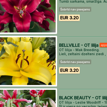
Tumši sarkama, smaržīga. A
Šobrīd nav pieejams
EUR 3.20
BELLVILLE - OT lilija
apjo
OT lilija - Mak Breeding.
Lieli, zeltaini dzelteni ziedi
Šobrīd nav pieejams
EUR 3.20
BLACK BEAUTY - OT lili
OT lilija - Leslie Woodriff - 
Šī ir viena no vecajām, leģe