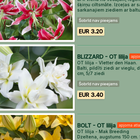
šķirņu ciltsmāte. Izceļas ar 
sarkanajiem ziediem ar balt
Šobrīd nav pieejams
EUR 3.20
BLIZZARD - OT lilija
apjo
OT lilija - Vletter den Haan.
Balti, pildīti ziedi ar viegl
cm, 5/7 ziedi
Šobrīd nav pieejams
EUR 3.40
BOLT - OT lilija
apjoma atl
OT lilija - Mak Breeding
Dzeltena, augstums 150 cm. 