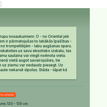
grupu nosaukumiem: O - no Oriental jeb
giem ir pārmatojušas to labākās īpašības -
 no trompetlilijām - labu augšanas sparu.
skatoties uz savu eksotisko izskatu, tas
ma saulaina vai viegli noēnota vieta.
vienā vietā augot savairojušies, tie
eram uz ziemu var nedaudz piesegt. Uz
aule nekarsē sīpolus. Stāda - tāpat kā
ma atlaide
ums 120 - 130 cm.