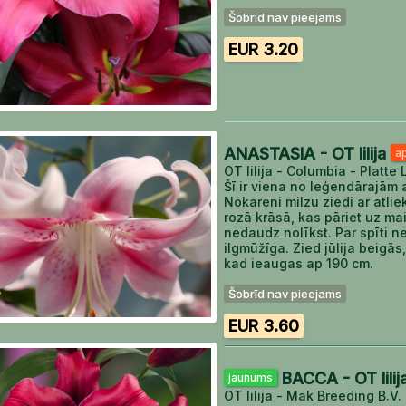
Šobrīd nav pieejams
EUR 3.20
ANASTASIA - OT lilija
a
OT lilija - Columbia - Platte L
Šī ir viena no leģendārajām 
Nokareni milzu ziedi ar atli
rozā krāsā, kas pāriet uz mai
nedaudz nolīkst. Par spīti n
ilgmūžīga. Zied jūlija beig
kad ieaugas ap 190 cm.
Šobrīd nav pieejams
EUR 3.60
BACCA - OT lilij
jaunums
OT lilija - Mak Breeding B.V.