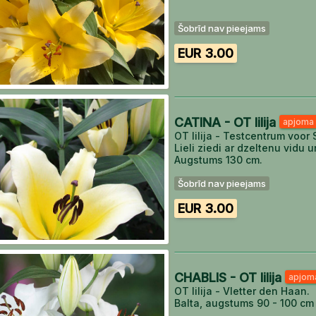
Šobrīd nav pieejams
EUR 3.00
CATINA - OT lilija
apjoma 
OT lilija - Testcentrum voor
Lieli ziedi ar dzeltenu vidu
Augstums 130 cm.
Šobrīd nav pieejams
EUR 3.00
CHABLIS - OT lilija
apjoma
OT lilija - Vletter den Haan.
Balta, augstums 90 - 100 cm