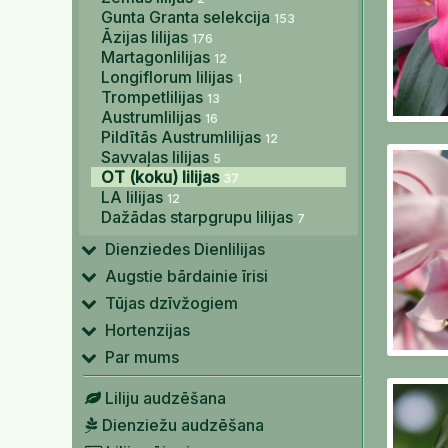
Gunta Granta selekcija
153
Āzijas lilijas
176
Martagonlilijas
12
Longiflorum lilijas
1
Trompetlilijas
13
Austrumlilijas
16
Pildītās Austrumlilijas
12
Savvaļas lilijas
5
OT (koku) lilijas
37
LA lilijas
12
Dažādas starpgrupu lilijas
7
Dienziedes Dienlilijas
Augstie bārdainie īrisi
Tūjas dzīvžogiem
Hortenzijas
Par mums
Liliju audzēšana
Dienziežu audzēšana