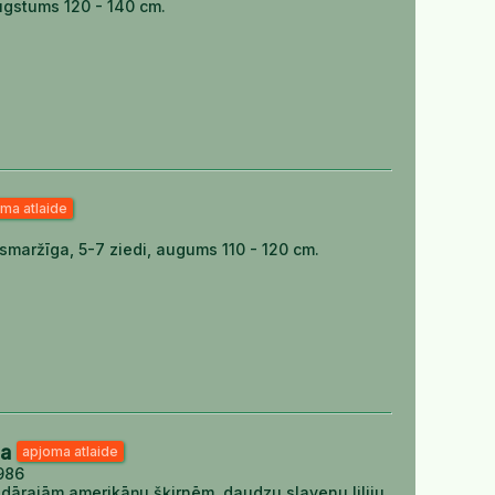
ugstums 120 - 140 cm.
ma atlaide
 , smaržīga, 5-7 ziedi, augums 110 - 120 cm.
ja
apjoma atlaide
1986
ndārajām amerikāņu šķirnēm, daudzu slavenu liliju