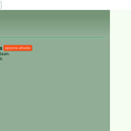
ja
apjoma atlaide
 Haan.
i.