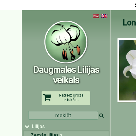
Longi
Daugmales Lilijas
veikals
Patreiz grozs
ir tukšs...
Lilijas
Zemās lilijas
2