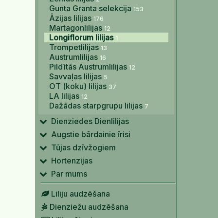
Gunta Granta selekcija
153
Āzijas lilijas
176
Martagonlilijas
12
Longiflorum lilijas
1
Trompetlilijas
13
Austrumlilijas
16
Pildītās Austrumlilijas
12
Savvaļas lilijas
5
OT (koku) lilijas
37
LA lilijas
12
Dažādas starpgrupu lilijas
7
Dienziedes Dienlilijas
Augstie bārdainie īrisi
Tūjas dzīvžogiem
Hortenzijas
Par mums
Liliju audzēšana
Dienziežu audzēšana