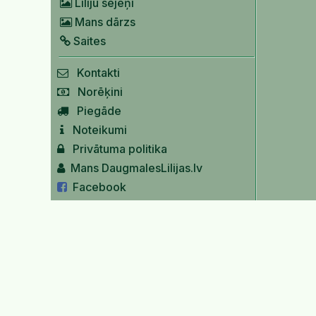
Liliju sējeņi
Mans dārzs
Saites
Kontakti
Norēķini
Piegāde
Noteikumi
Privātuma politika
Mans DaugmalesLilijas.lv
Facebook