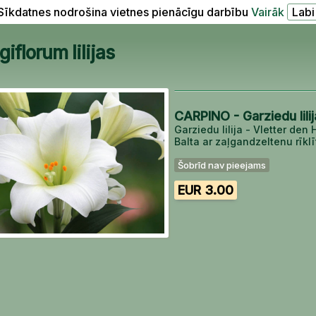
Sīkdatnes nodrošina vietnes pienācīgu darbību
Vairāk
florum lilijas
CARPINO - Garziedu lili
Garziedu lilija - Vletter den
Balta ar zaļgandzeltenu rīklīt
Šobrīd nav pieejams
EUR 3.00