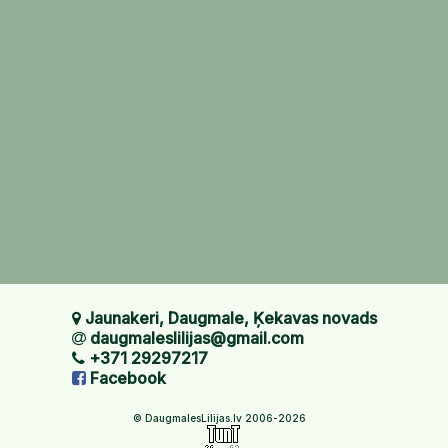
Jaunakeri, Daugmale, Ķekavas novads
daugmaleslilijas@gmail.com
+371 29297217
Facebook
© DaugmalesLilijas.lv 2006-2026