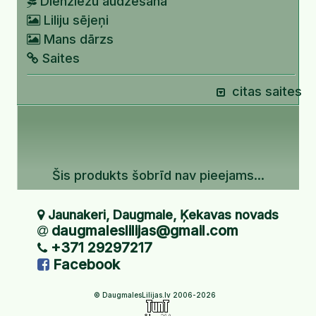
Dienziežu audzēšana
Liliju sējeņi
Mans dārzs
Saites
citas saites
Šis produkts šobrīd nav pieejams...
Jaunakeri, Daugmale, Ķekavas novads
daugmaleslilijas@gmail.com
+371 29297217
Facebook
© DaugmalesLilijas.lv 2006-2026