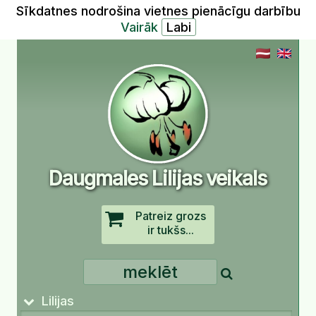
Sīkdatnes nodrošina vietnes pienācīgu darbību
Vairāk
Daugmales Lilijas veikals
Patreiz grozs
ir tukšs...
Lilijas