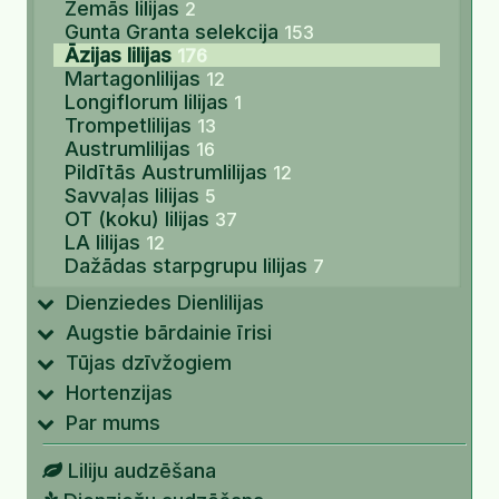
Zemās lilijas
2
Gunta Granta selekcija
153
Āzijas lilijas
176
Martagonlilijas
12
Longiflorum lilijas
1
Trompetlilijas
13
Austrumlilijas
16
Pildītās Austrumlilijas
12
Savvaļas lilijas
5
OT (koku) lilijas
37
LA lilijas
12
Dažādas starpgrupu lilijas
7
Dienziedes Dienlilijas
Augstie bārdainie īrisi
Tūjas dzīvžogiem
Hortenzijas
Par mums
Liliju audzēšana