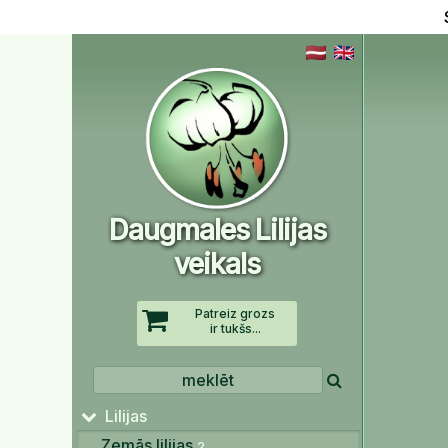
Daugmales Lilijas
veikals
Patreiz grozs
ir tukšs...
Lilijas
Zemās lilijas
2