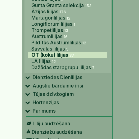
Gunta Granta selekcija
153
Āzijas lilijas
176
Martagonlilijas
12
Longiflorum lilijas
1
Trompetlilijas
13
Austrumlilijas
16
Pildītās Austrumlilijas
12
Savvaļas lilijas
5
OT (koku) lilijas
37
LA lilijas
12
Dažādas starpgrupu lilijas
7
Dienziedes Dienlilijas
Augstie bārdainie īrisi
Tūjas dzīvžogiem
Hortenzijas
Par mums
Liliju audzēšana
Dienziežu audzēšana