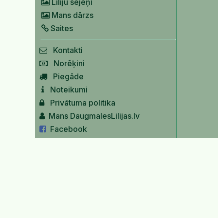
Liliju sējeņi
Mans dārzs
Saites
Kontakti
Norēķini
Piegāde
Noteikumi
Privātuma politika
Mans DaugmalesLilijas.lv
Facebook