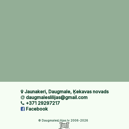
Jaunakeri, Daugmale, Ķekavas novads
daugmaleslilijas@gmail.com
+371 29297217
Facebook
© DaugmalesLilijas.lv 2006-2026