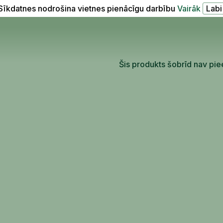
Sīkdatnes nodrošina vietnes pienācīgu darbību
Vairāk
Šis produkts šobrīd nav pie