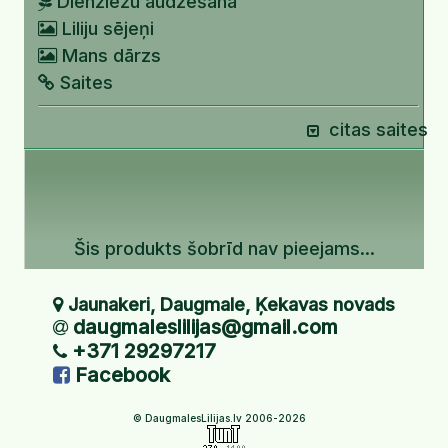
Dienziežu audzēšana
Liliju sējeņi
Mans dārzs
Saites
citas saites
Šis produkts šobrīd nav pieejams...
Jaunakeri, Daugmale, Ķekavas novads
daugmaleslilijas@gmail.com
+371 29297217
Facebook
© DaugmalesLilijas.lv 2006-2026