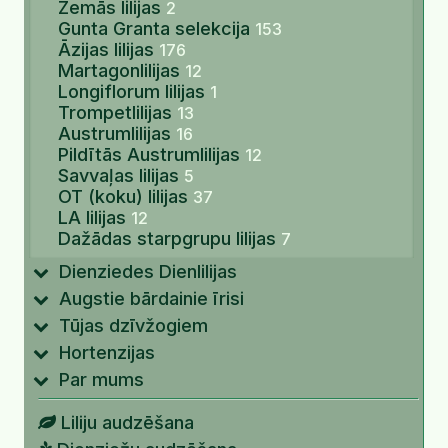
Zemās lilijas
2
Gunta Granta selekcija
153
Āzijas lilijas
176
Martagonlilijas
12
Longiflorum lilijas
1
Trompetlilijas
13
Austrumlilijas
16
Pildītās Austrumlilijas
12
Savvaļas lilijas
5
OT (koku) lilijas
37
LA lilijas
12
Dažādas starpgrupu lilijas
7
Dienziedes Dienlilijas
Augstie bārdainie īrisi
Tūjas dzīvžogiem
Hortenzijas
Par mums
Liliju audzēšana