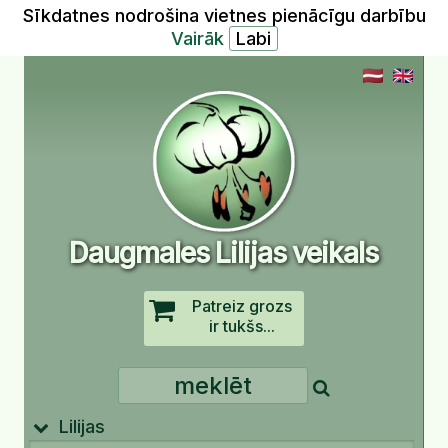
Sīkdatnes nodrošina vietnes pienācīgu darbību
Vairāk
Daugmales Lilijas veikals
Patreiz grozs
ir tukšs...
Lilijas