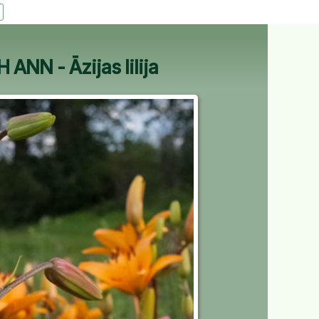
NN - Āzijas lilija