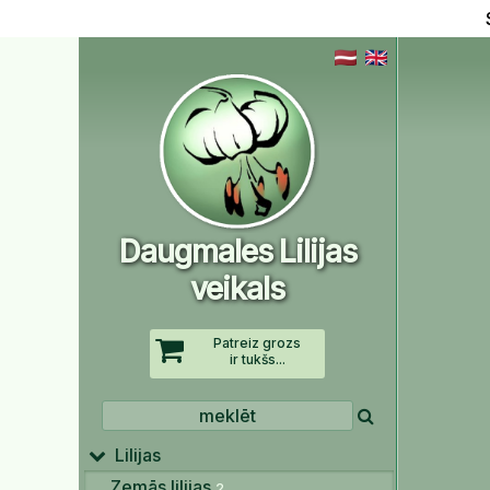
Daugmales Lilijas
veikals
Patreiz grozs
ir tukšs...
Lilijas
Zemās lilijas
2