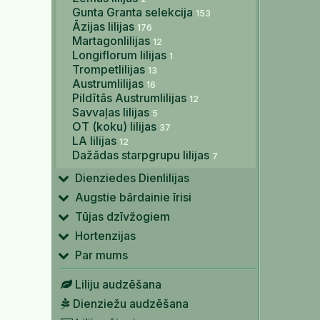
Gunta Granta selekcija
153
Āzijas lilijas
176
Martagonlilijas
12
Longiflorum lilijas
1
Trompetlilijas
13
Austrumlilijas
16
Pildītās Austrumlilijas
12
Savvaļas lilijas
5
OT (koku) lilijas
37
LA lilijas
12
Dažādas starpgrupu lilijas
7
Dienziedes Dienlilijas
Augstie bārdainie īrisi
Tūjas dzīvžogiem
Hortenzijas
Par mums
Liliju audzēšana
Dienziežu audzēšana