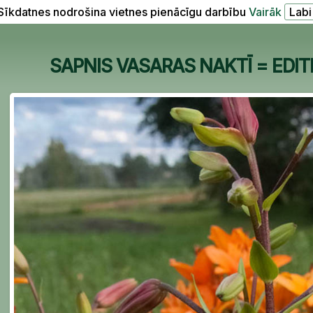
Sīkdatnes nodrošina vietnes pienācīgu darbību
Vairāk
SAPNIS VASARAS NAKTĪ = EDITH A