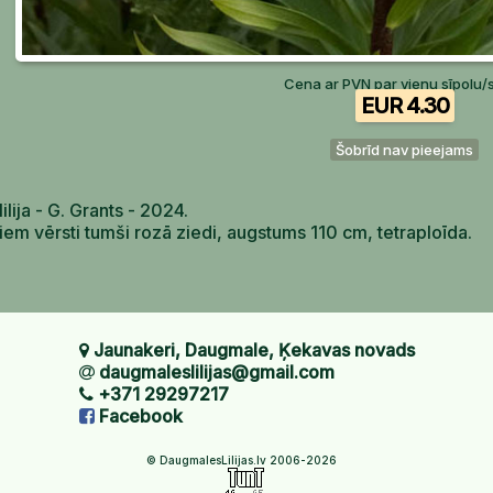
Cena ar PVN par vienu sīpolu/
EUR 4.30
Šobrīd nav pieejams
lilija - G. Grants - 2024.
iem vērsti tumši rozā ziedi, augstums 110 cm, tetraploīda.
Jaunakeri, Daugmale, Ķekavas novads
daugmaleslilijas@gmail.com
+371 29297217
Facebook
© DaugmalesLilijas.lv 2006-2026