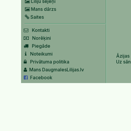
Liliju sējeņi
Mans dārzs
Saites
Kontakti
Norēķini
Piegāde
Noteikumi
Āzijas 
Uz sān
Privātuma politika
Mans DaugmalesLilijas.lv
Facebook