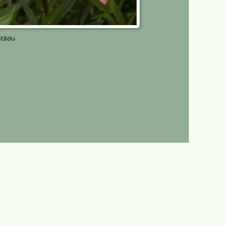
stādu