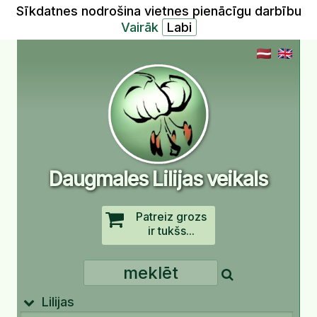
Sīkdatnes nodrošina vietnes pienācīgu darbību
Vairāk
Daugmales Lilijas veikals
Patreiz grozs
ir tukšs...
Lilijas