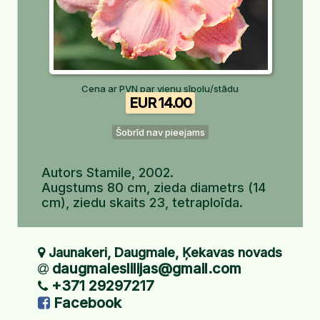
Cena ar PVN par vienu sīpolu/stādu
EUR 14.00
Šobrīd nav pieejams
Autors
Stamile, 2002.
Augstums 80 cm, zieda diametrs (14
cm), ziedu skaits 23, tetraploīda.
Jaunakeri, Daugmale, Ķekavas novads
daugmaleslilijas@gmail.com
+371 29297217
Facebook