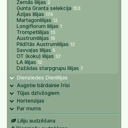
Zemās lilijas
2
Gunta Granta selekcija
153
Āzijas lilijas
176
Martagonlilijas
12
Longiflorum lilijas
1
Trompetlilijas
13
Austrumlilijas
16
Pildītās Austrumlilijas
12
Savvaļas lilijas
5
OT (koku) lilijas
37
LA lilijas
12
Dažādas starpgrupu lilijas
7
Dienziedes Dienlilijas
Augstie bārdainie īrisi
Tūjas dzīvžogiem
Hortenzijas
Par mums
Liliju audzēšana