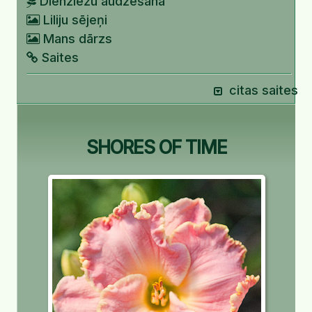
Dienziežu audzēšana
Liliju sējeņi
Mans dārzs
Saites
citas saites
SHORES OF TIME