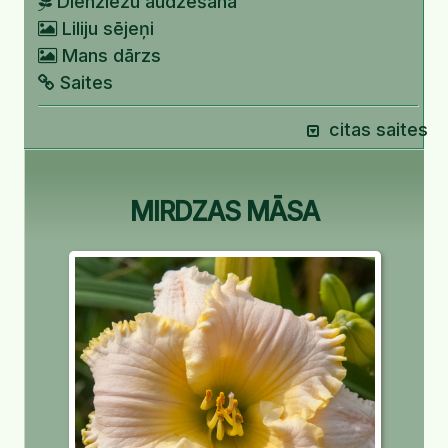
Dienziežu audzēšana
Liliju sējeņi
Mans dārzs
Saites
citas saites
MIRDZAS MĀSA