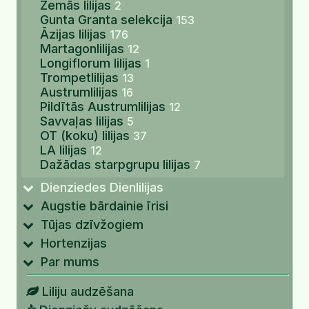
Zemās lilijas
2
Gunta Granta selekcija
153
Āzijas lilijas
176
Martagonlilijas
12
Longiflorum lilijas
1
Trompetlilijas
13
Austrumlilijas
16
Pildītās Austrumlilijas
12
Savvaļas lilijas
5
OT (koku) lilijas
37
LA lilijas
12
Dažādas starpgrupu lilijas
7
Dienziedes Dienlilijas
Augstie bārdainie īrisi
Tūjas dzīvžogiem
Hortenzijas
Par mums
Liliju audzēšana