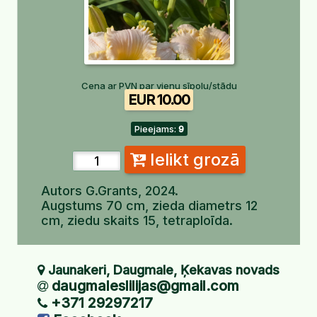
Cena ar PVN par vienu sīpolu/stādu
EUR 10.00
Pieejams:
9
Ielikt grozā
Autors
G.Grants, 2024.
Augstums 70 cm, zieda diametrs 12
cm, ziedu skaits 15, tetraploīda.
Jaunakeri, Daugmale, Ķekavas novads
daugmaleslilijas@gmail.com
+371 29297217