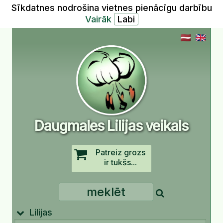
Sīkdatnes nodrošina vietnes pienācīgu darbību
Vairāk
Daugmales Lilijas veikals
Patreiz grozs
ir tukšs...
Lilijas