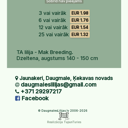
Šobrīd nav pieejams
3 vai vairāk
EUR 1.98
6 vai vairāk
EUR 1.76
12 vai vairāk
EUR 1.54
25 vai vairāk
EUR 1.32
TA lilija - Mak Breeding.
Dzeltena, augstums 140 - 150 cm
Jaunakeri, Daugmale, Ķekavas novads
daugmaleslilijas@gmail.com
+371 29297217
Facebook
© DaugmalesLilijas.lv 2006-2026
Realizācija TupunTuries