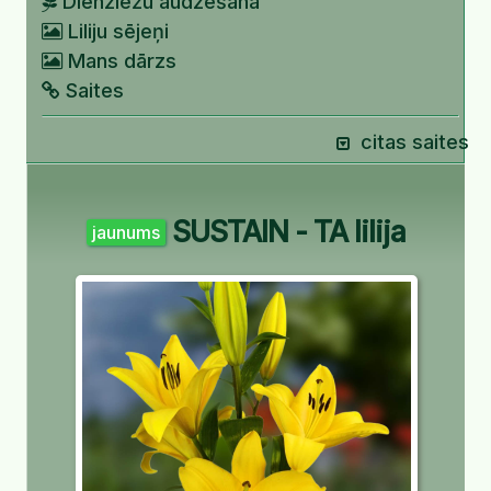
Dienziežu audzēšana
Liliju sējeņi
Mans dārzs
Saites
citas saites
SUSTAIN - TA lilija
jaunums