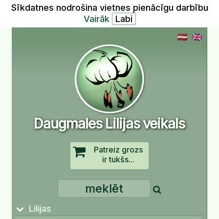
Sīkdatnes nodrošina vietnes pienācīgu darbību
Vairāk
Daugmales Lilijas veikals
Patreiz grozs
ir tukšs...
Lilijas