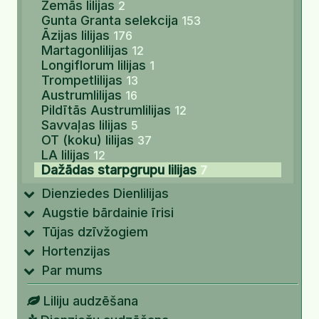
Zemās lilijas
2
Gunta Granta selekcija
153
Āzijas lilijas
176
Martagonlilijas
12
Longiflorum lilijas
1
Trompetlilijas
13
Austrumlilijas
16
Pildītās Austrumlilijas
12
Savvaļas lilijas
5
OT (koku) lilijas
37
LA lilijas
12
Dažādas starpgrupu lilijas
7
Dienziedes Dienlilijas
Augstie bārdainie īrisi
Tūjas dzīvžogiem
Hortenzijas
Par mums
Liliju audzēšana