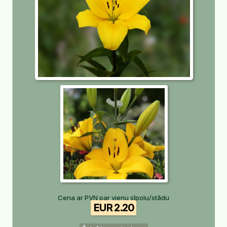
Cena ar PVN par vienu sīpolu/stādu
EUR 2.20