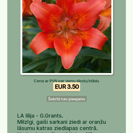
Cena ar PVN par vienu sīpolu/stādu
EUR 3.50
Šobrīd nav pieejams
LA lilija - G.Grants.
Milzīgi, gaiši sarkani ziedi ar oranžu
lāsumu katras ziedlapas centrā.