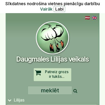
Sīkdatnes nodrošina vietnes pienācīgu darbību
Vairāk
Daugmales Lilijas veikals
Patreiz grozs
ir tukšs...
Lilijas