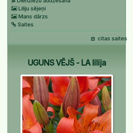
Dienziežu audzēšana
Liliju sējeņi
Mans dārzs
Saites
citas saites
UGUNS VĒJŠ - LA lilija