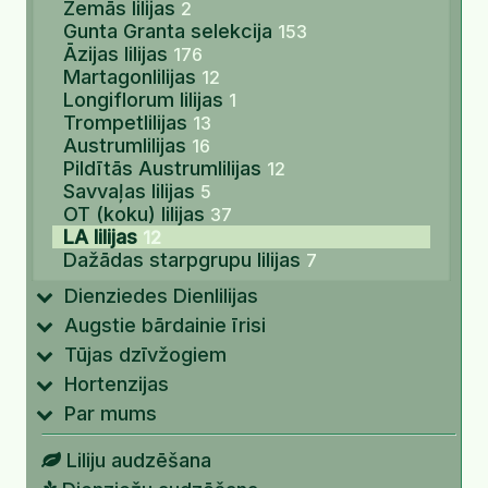
Zemās lilijas
2
Gunta Granta selekcija
153
Āzijas lilijas
176
Martagonlilijas
12
Longiflorum lilijas
1
Trompetlilijas
13
Austrumlilijas
16
Pildītās Austrumlilijas
12
Savvaļas lilijas
5
OT (koku) lilijas
37
LA lilijas
12
Dažādas starpgrupu lilijas
7
Dienziedes Dienlilijas
Augstie bārdainie īrisi
Tūjas dzīvžogiem
Hortenzijas
Par mums
Liliju audzēšana