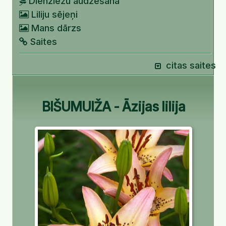
Dienziežu audzēšana
Liliju sējeņi
Mans dārzs
Saites
citas saites
BIŠUMUIŽA - Āzijas lilija