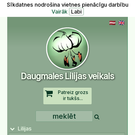
Sīkdatnes nodrošina vietnes pienācīgu darbību
Vairāk
Daugmales Lilijas veikals
Patreiz grozs
ir tukšs...
Lilijas