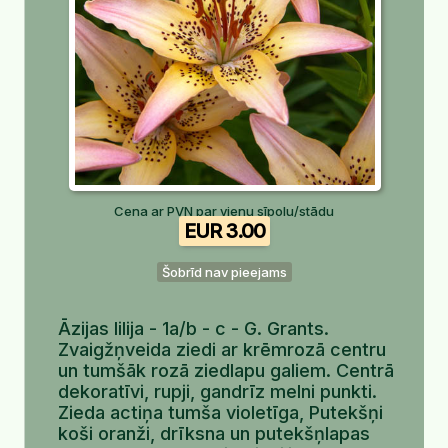
Cena ar PVN par vienu sīpolu/stādu
EUR 3.00
Šobrīd nav pieejams
Āzijas lilija - 1a/b - c - G. Grants.
Zvaigžņveida ziedi ar krēmrozā centru
un tumšāk rozā ziedlapu galiem. Centrā
dekoratīvi, rupji, gandrīz melni punkti.
Zieda actiņa tumša violetīga, Putekšņi
koši oranži, drīksna un putekšņlapas