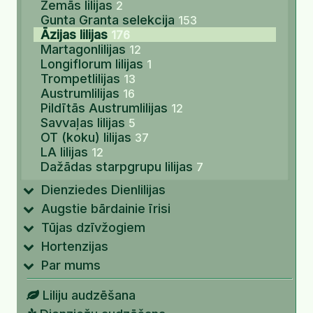
Zemās lilijas
2
Gunta Granta selekcija
153
Āzijas lilijas
176
Martagonlilijas
12
Longiflorum lilijas
1
Trompetlilijas
13
Austrumlilijas
16
Pildītās Austrumlilijas
12
Savvaļas lilijas
5
OT (koku) lilijas
37
LA lilijas
12
Dažādas starpgrupu lilijas
7
Dienziedes Dienlilijas
Augstie bārdainie īrisi
Tūjas dzīvžogiem
Hortenzijas
Par mums
Liliju audzēšana