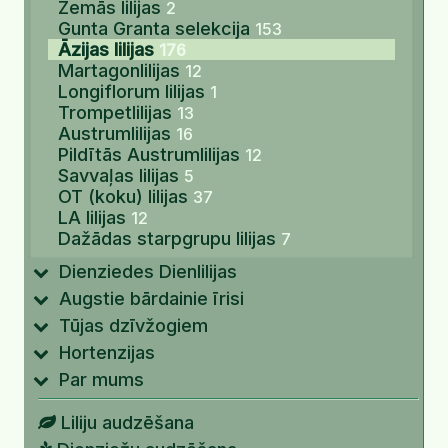
Zemās lilijas
2
Gunta Granta selekcija
153
Āzijas lilijas
176
Martagonlilijas
12
Longiflorum lilijas
1
Trompetlilijas
13
Austrumlilijas
16
Pildītās Austrumlilijas
12
Savvaļas lilijas
5
OT (koku) lilijas
37
LA lilijas
12
Dažādas starpgrupu lilijas
7
Dienziedes Dienlilijas
Augstie bārdainie īrisi
Tūjas dzīvžogiem
Hortenzijas
Par mums
Liliju audzēšana