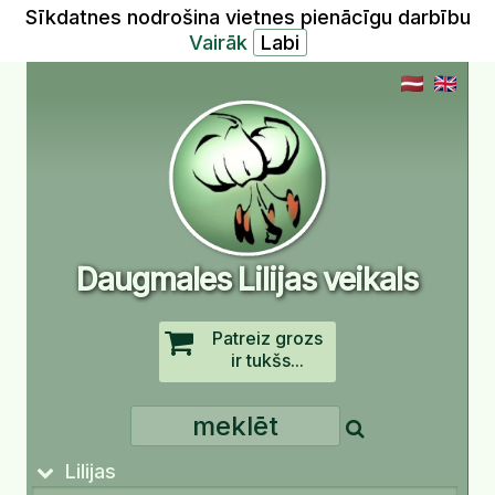
Sīkdatnes nodrošina vietnes pienācīgu darbību
Vairāk
Daugmales Lilijas veikals
Patreiz grozs
ir tukšs...
Lilijas