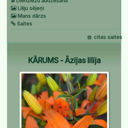
Dienziežu audzēšana
Liliju sējeņi
Mans dārzs
Saites
citas saites
KĀRUMS - Āzijas lilija