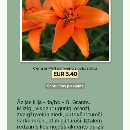
Cena ar PVN par vienu sīpolu/stādu
EUR 3.40
Šobrīd nav pieejams
Āzijas lilija - 1a/bc - G. Grants.
Milzīgi, viscaur ugunīgi oranži,
zvaigžņveida ziedi, putekšņi tumši
sarkanbrūni, stublāji tumši. Iztālēm
redzams liesmojošs akcents dārzā!