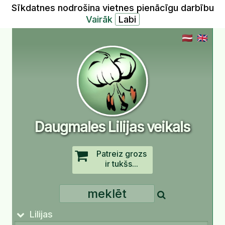
Sīkdatnes nodrošina vietnes pienācīgu darbību
Vairāk
Daugmales Lilijas veikals
Patreiz grozs
ir tukšs...
Lilijas