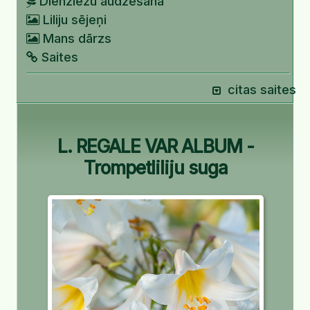
Dienziežu audzēšana
Liliju sējeņi
Mans dārzs
Saites
citas saites
L. REGALE VAR ALBUM -
Trompetliliju suga