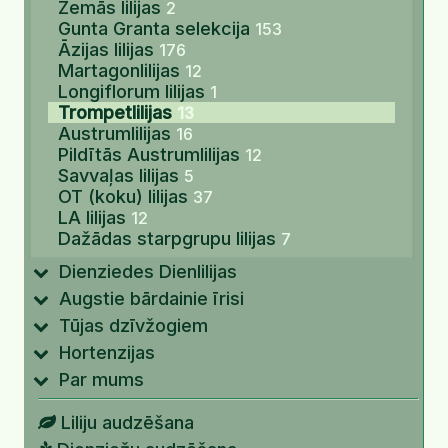
Zemās lilijas
2
Gunta Granta selekcija
153
Āzijas lilijas
176
Martagonlilijas
12
Longiflorum lilijas
1
Trompetlilijas
13
Austrumlilijas
16
Pildītās Austrumlilijas
12
Savvaļas lilijas
5
OT (koku) lilijas
37
LA lilijas
12
Dažādas starpgrupu lilijas
7
Dienziedes Dienlilijas
Augstie bārdainie īrisi
Tūjas dzīvžogiem
Hortenzijas
Par mums
Liliju audzēšana