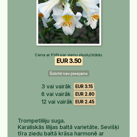
Cena ar PVN par vienu sīpolu/stādu
EUR 3.50
Šobrīd nav pieejams
3 vai vairāk
EUR 3.15
6 vai vairāk
EUR 2.80
12 vai vairāk
EUR 2.45
Trompetliliju suga.
Karaliskās lilijas baltā varietāte. Sevišķi
tīra ziedu baltā krāsa harmonē ar