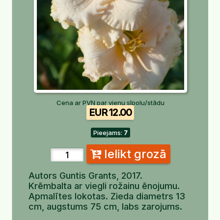
Cena ar PVN par vienu sīpolu/stādu
EUR 12.00
Pieejams:
7
Ielikt grozā
Autors Guntis Grants, 2017.
Krēmbalta ar viegli rožainu ēnojumu.
Apmalītes lokotas. Zieda diametrs 13
cm, augstums 75 cm, labs zarojums.