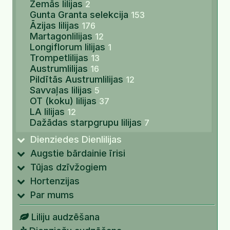
Zemās lilijas
2
Gunta Granta selekcija
153
Āzijas lilijas
176
Martagonlilijas
12
Longiflorum lilijas
1
Trompetlilijas
13
Austrumlilijas
16
Pildītās Austrumlilijas
12
Savvaļas lilijas
5
OT (koku) lilijas
37
LA lilijas
12
Dažādas starpgrupu lilijas
7
Dienziedes Dienlilijas
Augstie bārdainie īrisi
Tūjas dzīvžogiem
Hortenzijas
Par mums
Liliju audzēšana