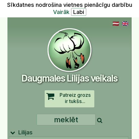
Sīkdatnes nodrošina vietnes pienācīgu darbību
Vairāk
Daugmales Lilijas veikals
Patreiz grozs
ir tukšs...
Lilijas