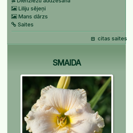
Dienziežu audzēšana
Liliju sējeņi
Mans dārzs
Saites
citas saites
SMAIDA