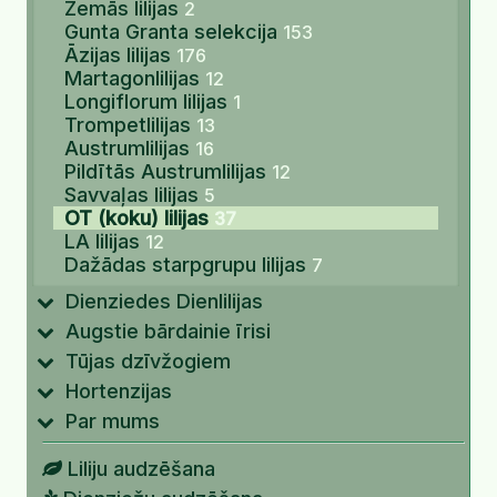
Zemās lilijas
2
Gunta Granta selekcija
153
Āzijas lilijas
176
Martagonlilijas
12
Longiflorum lilijas
1
Trompetlilijas
13
Austrumlilijas
16
Pildītās Austrumlilijas
12
Savvaļas lilijas
5
OT (koku) lilijas
37
LA lilijas
12
Dažādas starpgrupu lilijas
7
Dienziedes Dienlilijas
Augstie bārdainie īrisi
Tūjas dzīvžogiem
Hortenzijas
Par mums
Liliju audzēšana