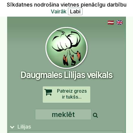
Sīkdatnes nodrošina vietnes pienācīgu darbību
Vairāk
Daugmales Lilijas veikals
Patreiz grozs
ir tukšs...
Lilijas