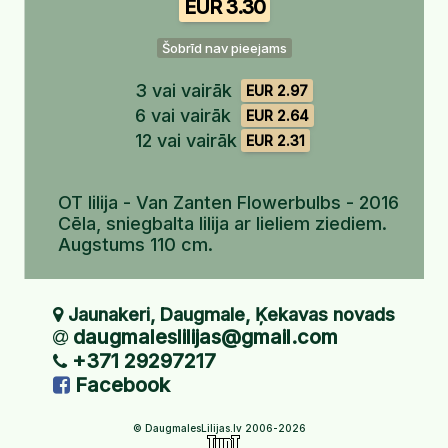
EUR 3.30
Šobrīd nav pieejams
3 vai vairāk
EUR 2.97
6 vai vairāk
EUR 2.64
12 vai vairāk
EUR 2.31
OT lilija - Van Zanten Flowerbulbs - 2016
Cēla, sniegbalta lilija ar lieliem ziediem.
Augstums 110 cm.
Jaunakeri, Daugmale, Ķekavas novads
daugmaleslilijas@gmail.com
+371 29297217
Facebook
© DaugmalesLilijas.lv 2006-2026