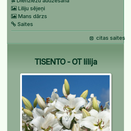
Dienziežu audzēšana
Liliju sējeņi
Mans dārzs
Saites
citas saites
TISENTO - OT lilija