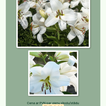
Cena ar PVN par vienu sīpolu/stādu