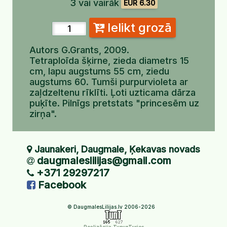
3 vai vairāk
EUR 6.30
Ielikt grozā
Autors G.Grants, 2009.
Tetraploīda šķirne, zieda diametrs 15
cm, lapu augstums 55 cm, ziedu
augstums 60. Tumši purpurvioleta ar
zaļdzeltenu rīklīti. Ļoti uzticama dārza
puķīte. Pilnīgs pretstats "princesēm uz
zirņa".
Jaunakeri, Daugmale, Ķekavas novads
daugmaleslilijas@gmail.com
+371 29297217
Facebook
© DaugmalesLilijas.lv 2006-2026