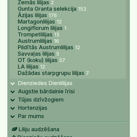
Zemās lilijas
2
Gunta Granta selekcija
153
Āzijas lilijas
176
Martagonlilijas
12
Longiflorum lilijas
1
Trompetlilijas
13
Austrumlilijas
16
Pildītās Austrumlilijas
12
Savvaļas lilijas
5
OT (koku) lilijas
37
LA lilijas
12
Dažādas starpgrupu lilijas
7
Dienziedes Dienlilijas
Augstie bārdainie īrisi
Tūjas dzīvžogiem
Hortenzijas
Par mums
Liliju audzēšana