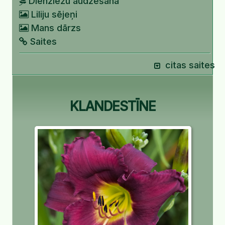
Dienziežu audzēšana
Liliju sējeņi
Mans dārzs
Saites
citas saites
KLANDESTĪNE