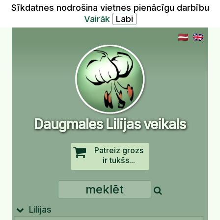
Sīkdatnes nodrošina vietnes pienācīgu darbību
Vairāk
Daugmales Lilijas veikals
Patreiz grozs
ir tukšs...
Lilijas