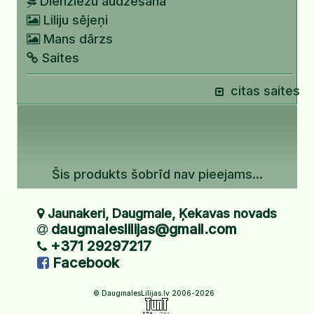
Dienziežu audzēšana
Liliju sējeņi
Mans dārzs
Saites
citas saites
Šis produkts šobrīd nav pieejams...
Jaunakeri, Daugmale, Ķekavas novads
daugmaleslilijas@gmail.com
+371 29297217
Facebook
© DaugmalesLilijas.lv 2006-2026