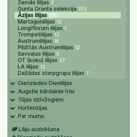
Zemās lilijas
2
Gunta Granta selekcija
153
Āzijas lilijas
176
Martagonlilijas
12
Longiflorum lilijas
1
Trompetlilijas
13
Austrumlilijas
16
Pildītās Austrumlilijas
12
Savvaļas lilijas
5
OT (koku) lilijas
37
LA lilijas
12
Dažādas starpgrupu lilijas
7
Dienziedes Dienlilijas
Augstie bārdainie īrisi
Tūjas dzīvžogiem
Hortenzijas
Par mums
Liliju audzēšana