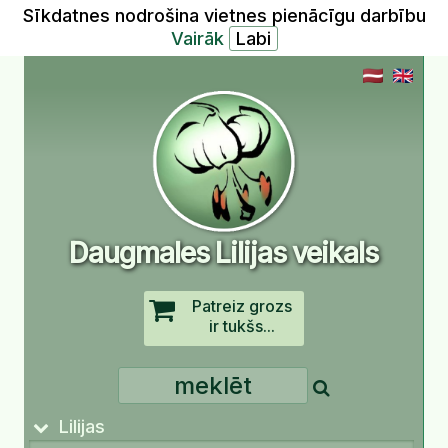
Sīkdatnes nodrošina vietnes pienācīgu darbību
Vairāk
Daugmales Lilijas veikals
Patreiz grozs
ir tukšs...
Lilijas