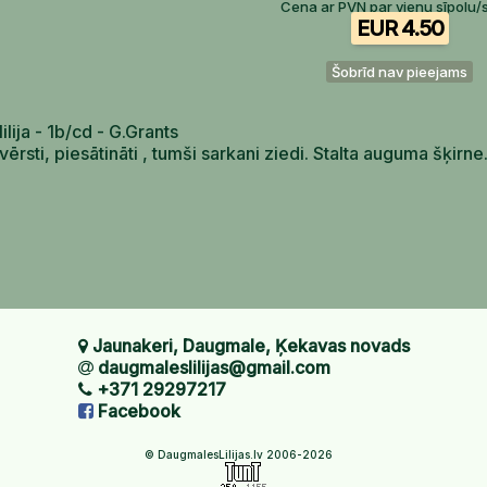
Cena ar PVN par vienu sīpolu/
EUR 4.50
Šobrīd nav pieejams
lilija - 1b/cd - G.Grants
vērsti, piesātināti , tumši sarkani ziedi. Stalta auguma šķi
Jaunakeri, Daugmale, Ķekavas novads
daugmaleslilijas@gmail.com
+371 29297217
Facebook
© DaugmalesLilijas.lv 2006-2026