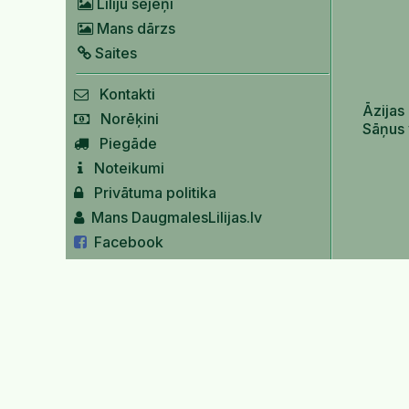
Liliju sējeņi
Mans dārzs
Saites
Kontakti
Āzijas 
Norēķini
Sāņus 
Piegāde
Noteikumi
Privātuma politika
Mans DaugmalesLilijas.lv
Facebook