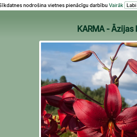
Sīkdatnes nodrošina vietnes pienācīgu darbību
Vairāk
KARMA - Āzijas li