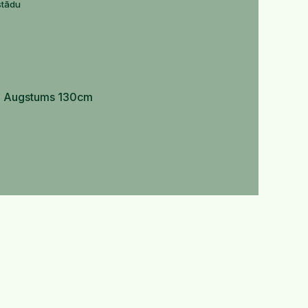
stādu
rne. Augstums 130cm