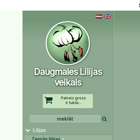
Daugmales Lilijas
veikals
Patreiz grozs
ir tukšs...
Lilijas
Zemās lilijas
2