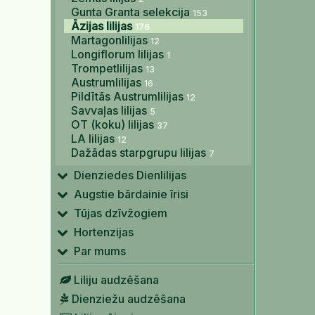
Gunta Granta selekcija
153
Āzijas lilijas
176
Martagonlilijas
12
Longiflorum lilijas
1
Trompetlilijas
13
Austrumlilijas
16
Pildītās Austrumlilijas
12
Savvaļas lilijas
5
OT (koku) lilijas
37
LA lilijas
12
Dažādas starpgrupu lilijas
7
Dienziedes Dienlilijas
Augstie bārdainie īrisi
Tūjas dzīvžogiem
Hortenzijas
Par mums
Liliju audzēšana
Dienziežu audzēšana