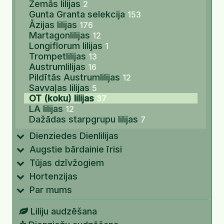
Zemās lilijas
2
Gunta Granta selekcija
153
Āzijas lilijas
176
Martagonlilijas
12
Longiflorum lilijas
1
Trompetlilijas
13
Austrumlilijas
16
Pildītās Austrumlilijas
12
Savvaļas lilijas
5
OT (koku) lilijas
37
LA lilijas
12
Dažādas starpgrupu lilijas
7
Dienziedes Dienlilijas
Augstie bārdainie īrisi
Tūjas dzīvžogiem
Hortenzijas
Par mums
Liliju audzēšana