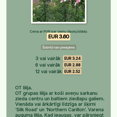
Cena ar PVN par vienu sīpolu/stādu
EUR 3.60
Šobrīd nav pieejams
3 vai vairāk
EUR 3.24
6 vai vairāk
EUR 2.88
12 vai vairāk
EUR 2.52
OT lilija.
OT grupas lilija ar koši aveņu sarkanu
zieda centru un baltiem ziedlapu galiem.
Vienāda vai ārkārtīgi līdzīga ar šķirni
‘Silk Road’ un ‘Northern Carillon’. Varena
auguma lilija. Kad ieaugas, var pārsniegt