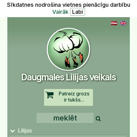
Sīkdatnes nodrošina vietnes pienācīgu darbību
Vairāk
Daugmales Lilijas veikals
Patreiz grozs
ir tukšs...
Lilijas