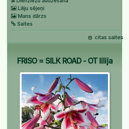
Dienziežu audzēšana
Liliju sējeņi
Mans dārzs
Saites
citas saites
FRISO = SILK ROAD - OT lilija