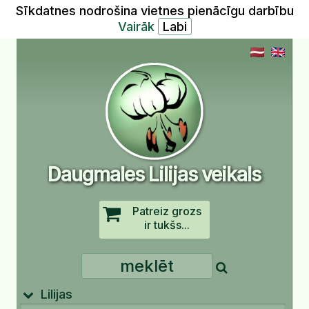
Sīkdatnes nodrošina vietnes pienācīgu darbību
Vairāk
Daugmales Lilijas veikals
Patreiz grozs
ir tukšs...
Lilijas