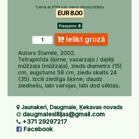
Cena ar PVN par vienu sīpolu/stādu
EUR 8.00
Pieejams:
6
Ielikt grozā
Autors Stamile, 2002.
Tetraploīda šķirne, vasarzaļa / daļēji
mūžzaļa (mūžzaļa), zieda diametrs (15)
cm, augstums 58 cm, ziedu skaits 24
(35). Izcili ziedīga šķirne; daudz
ziednešu, labi vairojas, labi dod sēklas.
Jaunakeri, Daugmale, Ķekavas novads
daugmaleslilijas@gmail.com
+371 29297217
Facebook