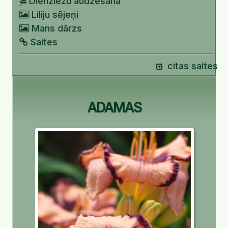
Dienziežu audzēšana
Liliju sējeņi
Mans dārzs
Saites
citas saites
ADAMAS