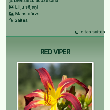
Dienziežu audzēšana
Liliju sējeņi
Mans dārzs
Saites
citas saites
RED VIPER