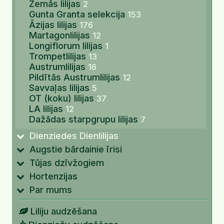
Zemās lilijas
2
Gunta Granta selekcija
153
Āzijas lilijas
176
Martagonlilijas
12
Longiflorum lilijas
1
Trompetlilijas
13
Austrumlilijas
16
Pildītās Austrumlilijas
12
Savvaļas lilijas
5
OT (koku) lilijas
37
LA lilijas
12
Dažādas starpgrupu lilijas
7
Dienziedes Dienlilijas
Augstie bārdainie īrisi
Tūjas dzīvžogiem
Hortenzijas
Par mums
Liliju audzēšana