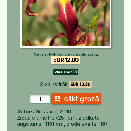
Cena ar PVN par vienu sīpolu/stādu
EUR 12.00
Pieejams:
10
3 vai vairāk
EUR 10.80
Ielikt grozā
Autors Gossard, 2010
Zieda diametrs (25) cm, ziedkāta
augstums (119) cm, ziedu skaits (18).