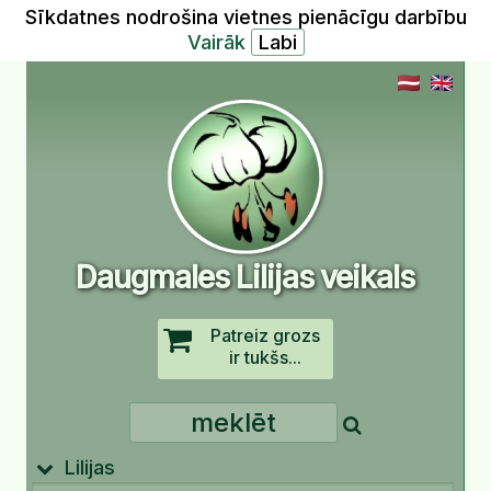
Sīkdatnes nodrošina vietnes pienācīgu darbību
Vairāk
Daugmales Lilijas veikals
Patreiz grozs
ir tukšs...
Lilijas