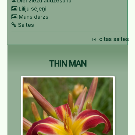
Dienziežu audzēšana
Liliju sējeņi
Mans dārzs
Saites
citas saites
THIN MAN