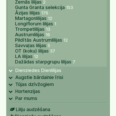
Zemās lilijas
2
Gunta Granta selekcija
153
Āzijas lilijas
176
Martagonlilijas
12
Longiflorum lilijas
1
Trompetlilijas
13
Austrumlilijas
16
Pildītās Austrumlilijas
12
Savvaļas lilijas
5
OT (koku) lilijas
37
LA lilijas
12
Dažādas starpgrupu lilijas
7
Dienziedes Dienlilijas
Augstie bārdainie īrisi
Tūjas dzīvžogiem
Hortenzijas
Par mums
Liliju audzēšana