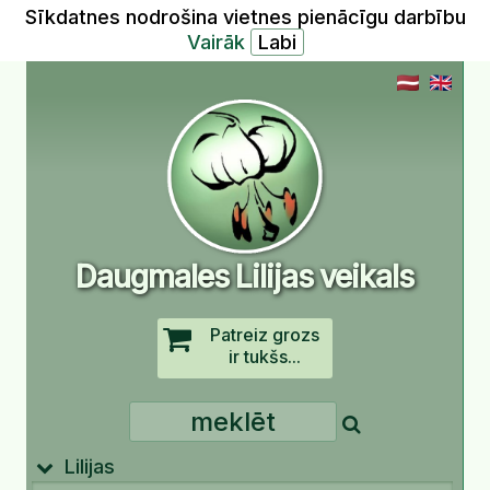
Sīkdatnes nodrošina vietnes pienācīgu darbību
Vairāk
Daugmales Lilijas veikals
Patreiz grozs
ir tukšs...
Lilijas