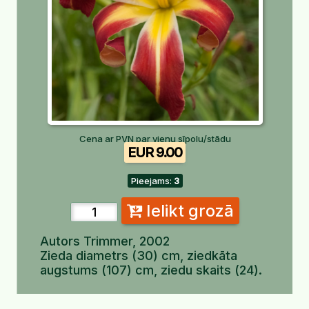
Cena ar PVN par vienu sīpolu/stādu
EUR 9.00
Pieejams:
3
Ielikt grozā
Autors Trimmer, 2002
Zieda diametrs (30) cm, ziedkāta
augstums (107) cm, ziedu skaits (24).