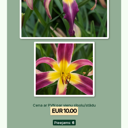
Cena ar PVN par vienu sīpolu/stādu
EUR 10.00
Pieejams:
6