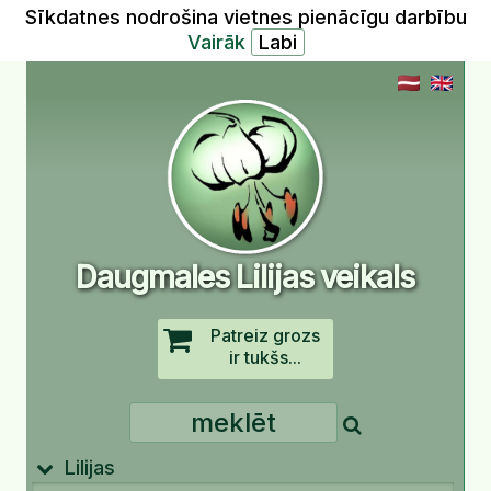
Sīkdatnes nodrošina vietnes pienācīgu darbību
Vairāk
Daugmales Lilijas veikals
Patreiz grozs
ir tukšs...
Lilijas