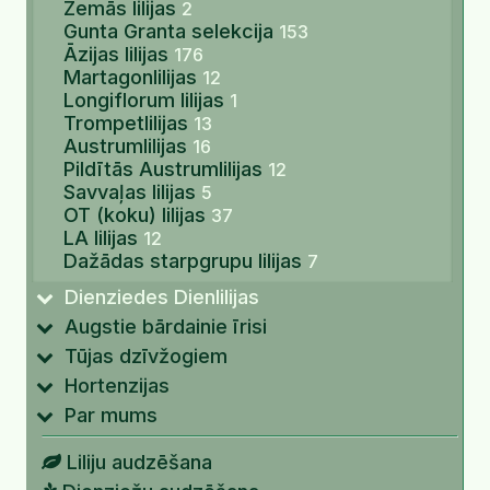
Zemās lilijas
2
Gunta Granta selekcija
153
Āzijas lilijas
176
Martagonlilijas
12
Longiflorum lilijas
1
Trompetlilijas
13
Austrumlilijas
16
Pildītās Austrumlilijas
12
Savvaļas lilijas
5
OT (koku) lilijas
37
LA lilijas
12
Dažādas starpgrupu lilijas
7
Dienziedes Dienlilijas
Augstie bārdainie īrisi
Tūjas dzīvžogiem
Hortenzijas
Par mums
Liliju audzēšana