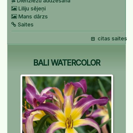
Dienziežu audzēšana
Liliju sējeņi
Mans dārzs
Saites
citas saites
BALI WATERCOLOR