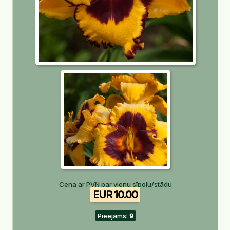
Cena ar PVN par vienu sīpolu/stādu
EUR 10.00
Pieejams:
9