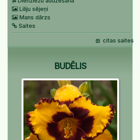
Dienziežu audzēšana
Liliju sējeņi
Mans dārzs
Saites
citas saites
BUDĒLIS