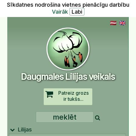
Sīkdatnes nodrošina vietnes pienācīgu darbību
Vairāk
Daugmales Lilijas veikals
Patreiz grozs
ir tukšs...
Lilijas