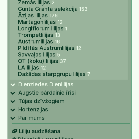
Zemās lilijas
2
Gunta Granta selekcija
153
Āzijas lilijas
176
Martagonlilijas
12
Longiflorum lilijas
1
Trompetlilijas
13
Austrumlilijas
16
Pildītās Austrumlilijas
12
Savvaļas lilijas
5
OT (koku) lilijas
37
LA lilijas
12
Dažādas starpgrupu lilijas
7
Dienziedes Dienlilijas
Augstie bārdainie īrisi
Tūjas dzīvžogiem
Hortenzijas
Par mums
Liliju audzēšana