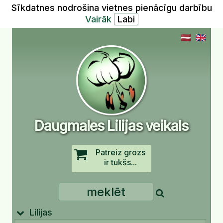
Sīkdatnes nodrošina vietnes pienācīgu darbību
Vairāk
Daugmales Lilijas veikals
Patreiz grozs
ir tukšs...
Lilijas