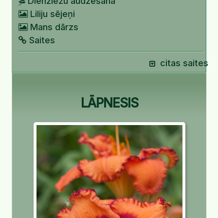
Dienziežu audzēšana
Liliju sējeņi
Mans dārzs
Saites
citas saites
LĀPNESIS