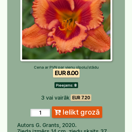
Cena ar PVN par vienu sīpolu/stādu
EUR 8.00
Pieejams:
8
3 vai vairāk
EUR 7.20
Ielikt grozā
Autors G. Grants, 2020.
Zieda izmērs 14 cm, ziedu skaits 37,