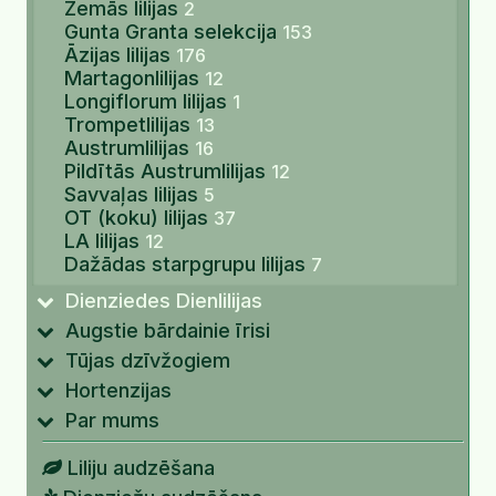
Zemās lilijas
2
Gunta Granta selekcija
153
Āzijas lilijas
176
Martagonlilijas
12
Longiflorum lilijas
1
Trompetlilijas
13
Austrumlilijas
16
Pildītās Austrumlilijas
12
Savvaļas lilijas
5
OT (koku) lilijas
37
LA lilijas
12
Dažādas starpgrupu lilijas
7
Dienziedes Dienlilijas
Augstie bārdainie īrisi
Tūjas dzīvžogiem
Hortenzijas
Par mums
Liliju audzēšana