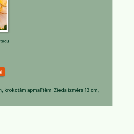
stādu
zā
ām, krokotām apmalītēm. Zieda izmērs 13 cm,