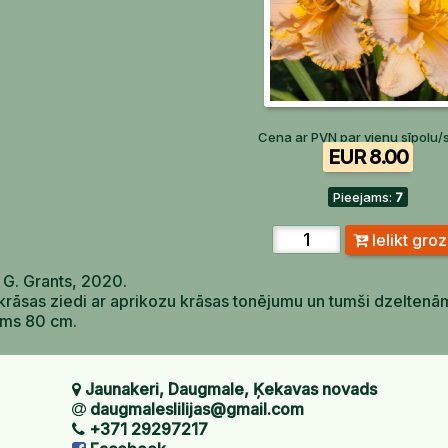
Cena ar PVN par vienu sīpolu/
EUR 8.00
Pieejams:
7
Ielikt gro
 G. Grants, 2020.
 krāsas ziedi ar aprikozu krāsas tonējumu un tumši dzelten
ums 80 cm.
Jaunakeri, Daugmale, Ķekavas novads
daugmaleslilijas@gmail.com
+371 29297217