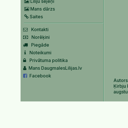
Liliju sējeņi
Mans dārzs
Saites
Kontakti
Norēķini
Piegāde
Noteikumi
Privātuma politika
Mans DaugmalesLilijas.lv
Facebook
Autors
Ķirbju
augst