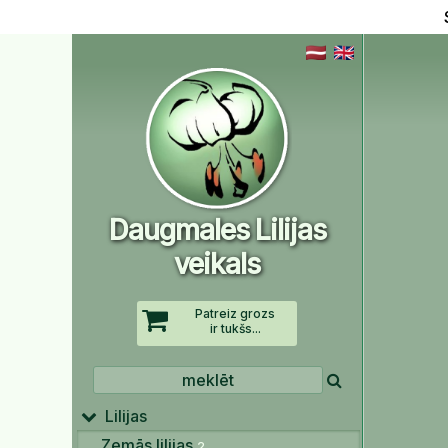
Daugmales Lilijas
veikals
Patreiz grozs
ir tukšs...
Lilijas
Zemās lilijas
2