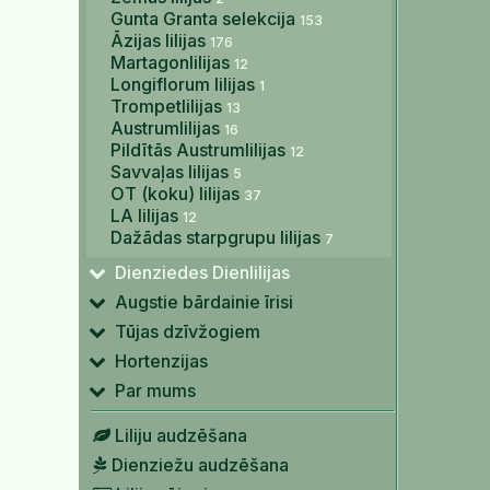
Gunta Granta selekcija
153
Āzijas lilijas
176
Martagonlilijas
12
Longiflorum lilijas
1
Trompetlilijas
13
Austrumlilijas
16
Pildītās Austrumlilijas
12
Savvaļas lilijas
5
OT (koku) lilijas
37
LA lilijas
12
Dažādas starpgrupu lilijas
7
Dienziedes Dienlilijas
Augstie bārdainie īrisi
Tūjas dzīvžogiem
Hortenzijas
Par mums
Liliju audzēšana
Dienziežu audzēšana