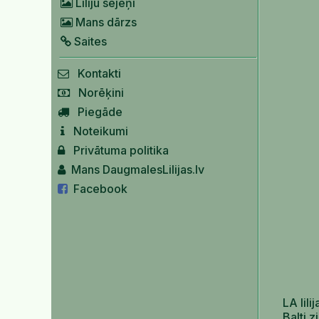
Liliju sējeņi
Mans dārzs
Saites
Kontakti
Norēķini
Piegāde
Noteikumi
Privātuma politika
Mans DaugmalesLilijas.lv
Facebook
LA lili
Balti 