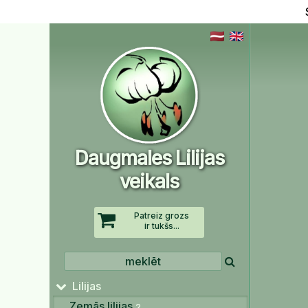
Daugmales Lilijas
veikals
Patreiz grozs
ir tukšs...
Lilijas
Zemās lilijas
2