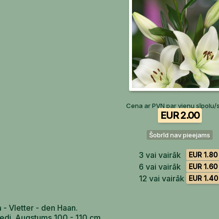
Cena ar PVN par vienu sīpolu/
EUR 2.00
Šobrīd nav pieejams
3 vai vairāk
EUR 1.80
6 vai vairāk
EUR 1.60
12 vai vairāk
EUR 1.40
ja - Vletter - den Haan.
ziedi. Augstums 100 - 110 cm.