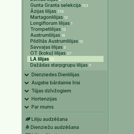
Gunta Granta selekcija
153
Āzijas lilijas
176
Martagonlilijas
12
Longiflorum lilijas
1
Trompetlilijas
13
Austrumlilijas
16
Pildītās Austrumlilijas
12
Savvaļas lilijas
5
OT (koku) lilijas
37
LA lilijas
12
Dažādas starpgrupu lilijas
7
Dienziedes Dienlilijas
Augstie bārdainie īrisi
Tūjas dzīvžogiem
Hortenzijas
Par mums
Liliju audzēšana
Dienziežu audzēšana