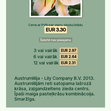
Cena ar PVN par vienu sīpolu/stādu
EUR 3.30
Šobrīd nav pieejams
3 vai vairāk
EUR 2.97
6 vai vairāk
EUR 2.64
12 vai vairāk
EUR 2.31
Austrumlilija - Lily Company B.V. 2013.
Austrumlilijām reti satopama lašrozā
krāsa, zaļgandzeltens zieda centrs.
Īpaši maiga pasteļkrāsu kombinācoija.
Smaržīga.