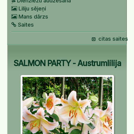
Dienziežu audzēšana
Liliju sējeņi
Mans dārzs
Saites
citas saites
SALMON PARTY - Austrumlilija