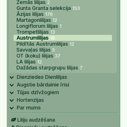
Zemās lilijas
2
Gunta Granta selekcija
153
Āzijas lilijas
176
Martagonlilijas
12
Longiflorum lilijas
1
Trompetlilijas
13
Austrumlilijas
16
Pildītās Austrumlilijas
12
Savvaļas lilijas
5
OT (koku) lilijas
37
LA lilijas
12
Dažādas starpgrupu lilijas
7
Dienziedes Dienlilijas
Augstie bārdainie īrisi
Tūjas dzīvžogiem
Hortenzijas
Par mums
Liliju audzēšana