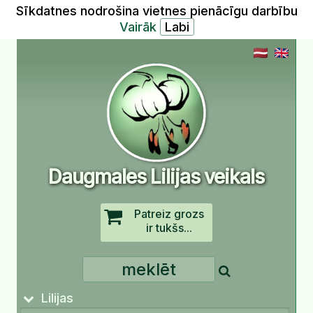
Sīkdatnes nodrošina vietnes pienācīgu darbību
Vairāk
Daugmales Lilijas veikals
Patreiz grozs
ir tukšs...
Lilijas