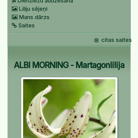
Dienziežu audzēšana
Liliju sējeņi
Mans dārzs
Saites
citas saites
ALBI MORNING - Martagonlilija