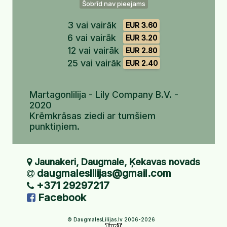
Šobrīd nav pieejams
3 vai vairāk
EUR 3.60
6 vai vairāk
EUR 3.20
12 vai vairāk
EUR 2.80
25 vai vairāk
EUR 2.40
Martagonlilija - Lily Company B.V. -
2020
Krēmkrāsas ziedi ar tumšiem
punktiņiem.
Jaunakeri, Daugmale, Ķekavas novads
daugmaleslilijas@gmail.com
+371 29297217
Facebook
© DaugmalesLilijas.lv 2006-2026