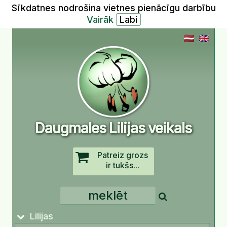
Sīkdatnes nodrošina vietnes pienācīgu darbību
Vairāk
Daugmales Lilijas veikals
Patreiz grozs
ir tukšs...
Lilijas