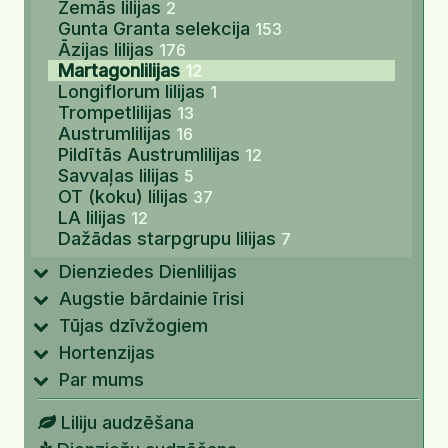
Zemās lilijas
2
Gunta Granta selekcija
153
Āzijas lilijas
176
Martagonlilijas
12
Longiflorum lilijas
1
Trompetlilijas
13
Austrumlilijas
16
Pildītās Austrumlilijas
12
Savvaļas lilijas
5
OT (koku) lilijas
37
LA lilijas
12
Dažādas starpgrupu lilijas
7
Dienziedes Dienlilijas
Augstie bārdainie īrisi
Tūjas dzīvžogiem
Hortenzijas
Par mums
Liliju audzēšana